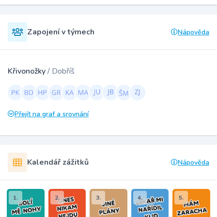
Zapojení v týmech
Nápověda
Křivonožky
/ Dobříš
Přejít na graf a srovnání
Kalendář zážitků
Nápověda
1.
2.
3.
4.
5.