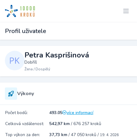
Profil uživatele
Petra Kasprišinová
Dobříš
Žena / Dospělý
Výkony
Počet bodů:
493.05
více informací
Celková vzdálenost:
542,97 km
/
676 257 kroků
Top výkon za den:
37,73 km
/
47 050 kroků
/
19. 4. 2026