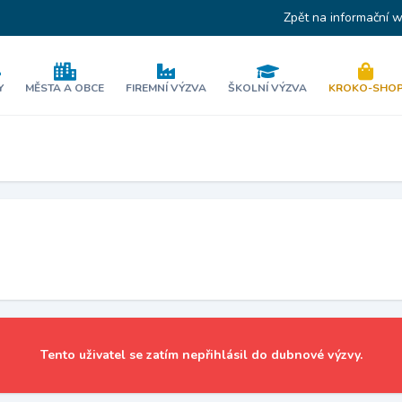
Zpět na informační 
Y
MĚSTA A OBCE
FIREMNÍ VÝZVA
ŠKOLNÍ VÝZVA
KROKO-SHO
Tento uživatel se zatím nepřihlásil do dubnové výzvy.