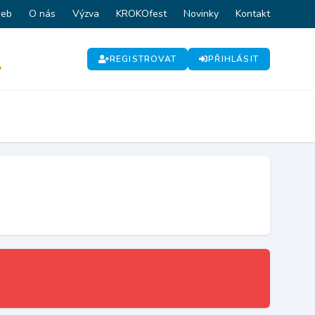
web
O nás
Výzva
KROKOfest
Novinky
Kontakt
REGISTROVAT
PŘIHLÁSIT
P