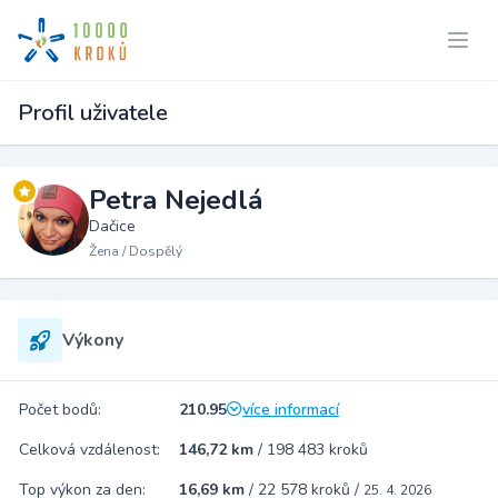
Profil uživatele
Petra Nejedlá
Dačice
Žena / Dospělý
Výkony
Počet bodů:
210.95
více informací
Celková vzdálenost:
146,72 km
/
198 483 kroků
Top výkon za den:
16,69 km
/
22 578 kroků
/
25. 4. 2026