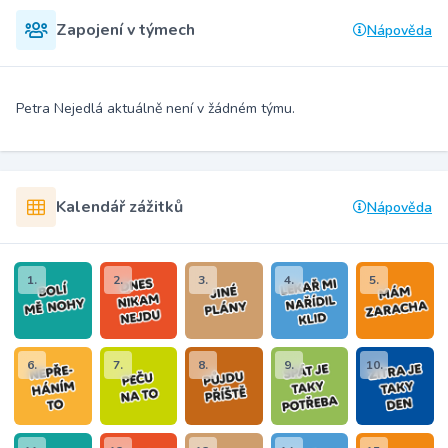
Zapojení v týmech
Nápověda
Petra Nejedlá aktuálně není v žádném týmu.
Kalendář zážitků
Nápověda
1.
2.
3.
4.
5.
6.
7.
8.
9.
10.