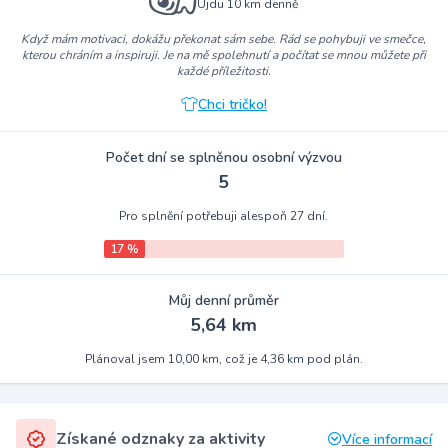
Ujdu 10 km denně
Když mám motivaci, dokážu překonat sám sebe. Rád se pohybuji ve smečce,
kterou chráním a inspiruji. Je na mě spolehnutí a počítat se mnou můžete při
každé příležitosti.
Chci tričko!
Počet dní se splněnou osobní výzvou
5
Pro splnění potřebuji alespoň 27 dní.
17 %
Můj denní průměr
5,64 km
Plánoval jsem 10,00 km, což je 4,36 km pod plán.
Získané odznaky za aktivity
Více informací