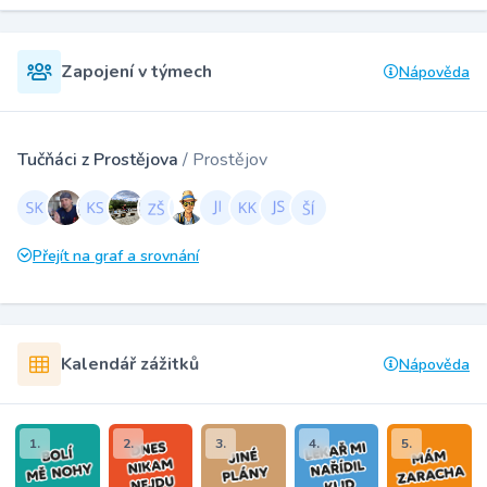
Zapojení v týmech
Nápověda
Tučňáci z Prostějova
/ Prostějov
Přejít na graf a srovnání
Kalendář zážitků
Nápověda
1.
2.
3.
4.
5.