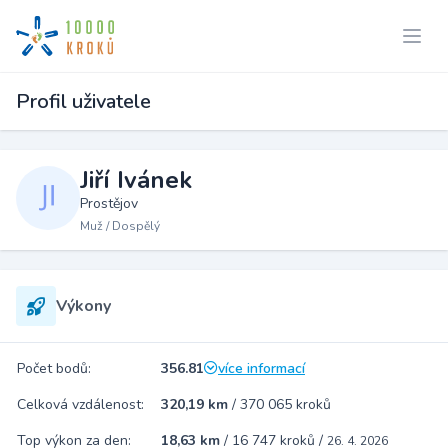
Profil uživatele
Jiří Ivánek
Prostějov
Muž / Dospělý
Výkony
Počet bodů:
356.81
více informací
Celková vzdálenost:
320,19 km
/
370 065 kroků
Top výkon za den:
18,63 km
/
16 747 kroků
/
26. 4. 2026