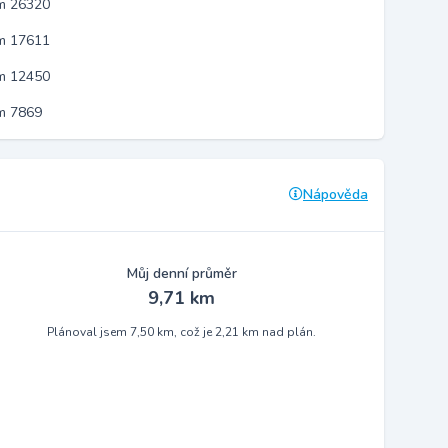
em 26320
em 17611
em 12450
m 7869
Nápověda
Můj denní průměr
9,71 km
Plánoval jsem 7,50 km, což je 2,21 km nad plán.