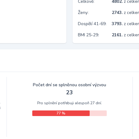
Celkově:
4802.
z celk
Ženy:
2743.
z celk
Dospělí 41-69:
3793.
z celk
BMI 25-29:
2161.
z celke
Počet dní se splněnou osobní výzvou
23
Pro splnění potřebuji alespoň 27 dní.
m
i
77 %