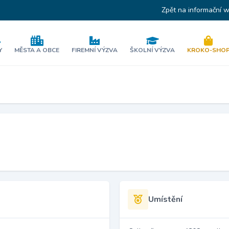
Zpět na informační 
Y
MĚSTA A OBCE
FIREMNÍ VÝZVA
ŠKOLNÍ VÝZVA
KROKO-SHO
Umístění