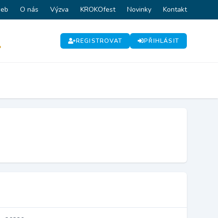
web
O nás
Výzva
KROKOfest
Novinky
Kontakt
REGISTROVAT
PŘIHLÁSIT
P