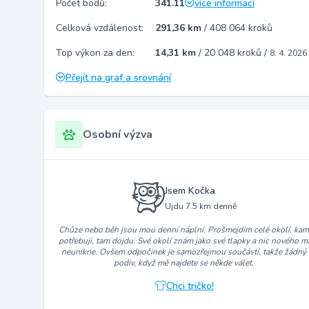
Počet bodů:
341.11
více informací
Celková vzdálenost:
291,36 km
/
408 064 kroků
Top výkon za den:
14,31 km
/
20 048 kroků
/
8. 4. 2026
Přejít na graf a srovnání
Osobní výzva
Jsem Kočka
Ujdu 7.5 km denně
Chůze nebo běh jsou mou denní náplní. Prošmejdím celé okolí, ka
potřebuji, tam dojdu. Své okolí znám jako své tlapky a nic nového m
neunikne. Ovšem odpočinek je samozřejmou součástí, takže žádný
podiv, když mě najdete se někde válet.
Chci tričko!