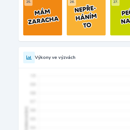
25.
26.
27.
Výkony ve výzvách