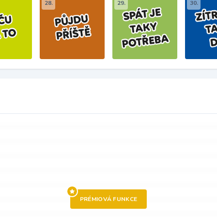
28.
29.
30.
PRÉMIOVÁ FUNKCE