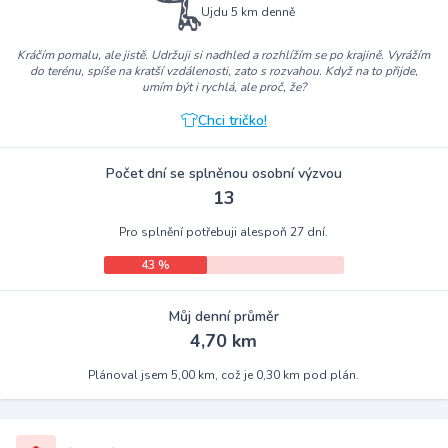
Ujdu 5 km denně
Kráčím pomalu, ale jistě. Udržuji si nadhled a rozhlížím se po krajině. Vyrážím
do terénu, spíše na kratší vzdálenosti, zato s rozvahou. Když na to přijde,
umím být i rychlá, ale proč, že?
Chci tričko!
Počet dní se splněnou osobní výzvou
13
Pro splnění potřebuji alespoň 27 dní.
43 %
Můj denní průměr
4,70 km
Plánoval jsem 5,00 km, což je 0,30 km pod plán.