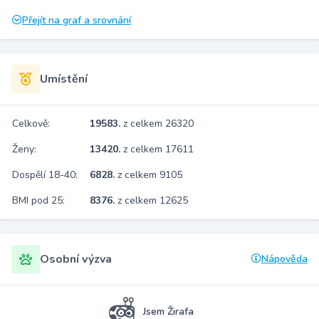
Přejít na graf a srovnání
Umístění
Celkově:
19583.
z celkem 26320
Ženy:
13420.
z celkem 17611
Dospělí 18-40:
6828.
z celkem 9105
BMI pod 25:
8376.
z celkem 12625
Osobní výzva
Nápověda
Jsem Žirafa