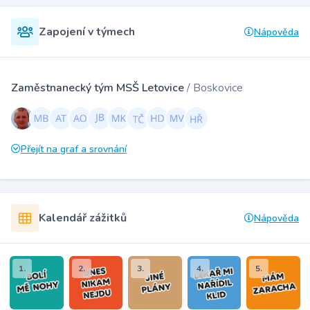
Zapojení v týmech
Nápověda
Zaměstnanecký tým MSŠ Letovice
/ Boskovice
Přejít na graf a srovnání
Kalendář zážitků
Nápověda
1.
2.
3.
4.
5.