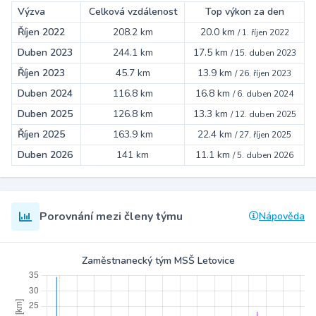
Výzva
Celková vzdálenost
Top výkon za den
Říjen 2022
208.2 km
20.0 km
/
1. říjen 2022
Duben 2023
244.1 km
17.5 km
/
15. duben 2023
Říjen 2023
45.7 km
13.9 km
/
26. říjen 2023
Duben 2024
116.8 km
16.8 km
/
6. duben 2024
Duben 2025
126.8 km
13.3 km
/
12. duben 2025
Říjen 2025
163.9 km
22.4 km
/
27. říjen 2025
Duben 2026
141 km
11.1 km
/
5. duben 2026
Porovnání mezi členy týmu
Nápověda
Zaměstnanecký tým MSŠ Letovice