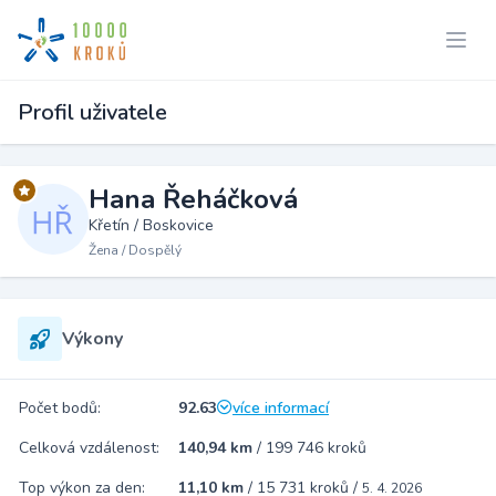
Profil uživatele
Hana Řeháčková
Křetín / Boskovice
Žena / Dospělý
Výkony
Počet bodů:
92.63
více informací
Celková vzdálenost:
140,94 km
/
199 746 kroků
Top výkon za den:
11,10 km
/
15 731 kroků
/
5. 4. 2026