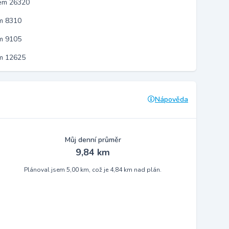
kem 26320
m 8310
m 9105
em 12625
Nápověda
Můj denní průměr
9,84 km
Plánoval jsem 5,00 km, což je 4,84 km nad plán.