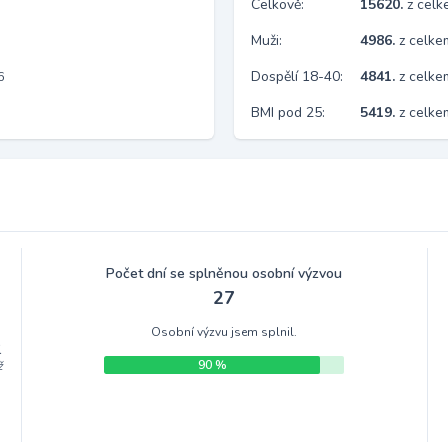
Celkově:
15620.
z cel
Muži:
4986.
z celke
Dospělí 18-40:
4841.
z celke
6
BMI pod 25:
5419.
z celk
Počet dní se splněnou osobní výzvou
27
Osobní výzvu jsem splnil.
.
90 %
ž