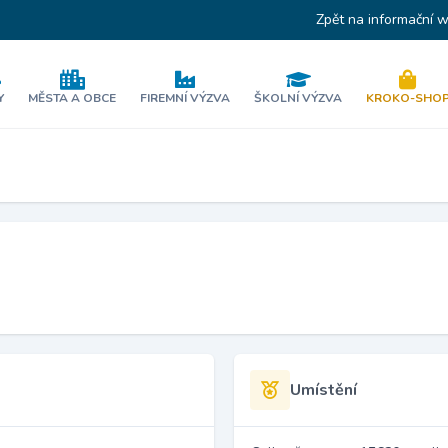
Zpět na informační 
Y
MĚSTA A OBCE
FIREMNÍ VÝZVA
ŠKOLNÍ VÝZVA
KROKO-SHO
Umístění