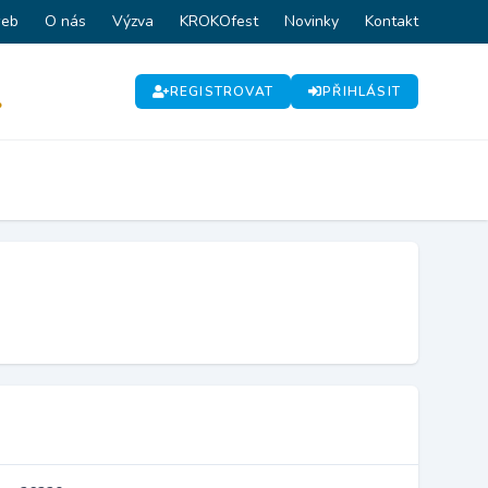
web
O nás
Výzva
KROKOfest
Novinky
Kontakt
REGISTROVAT
PŘIHLÁSIT
P