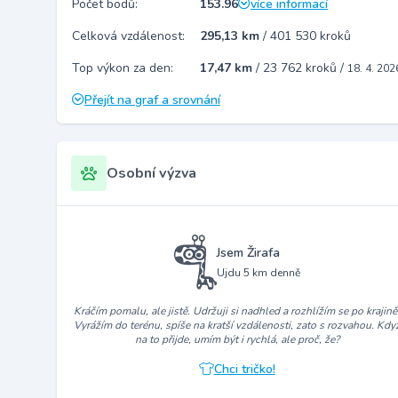
Počet bodů:
153.96
více informací
Celková vzdálenost:
295,13 km
/
401 530 kroků
Top výkon za den:
17,47 km
/
23 762 kroků
/
18. 4. 202
Přejít na graf a srovnání
Osobní výzva
Jsem Žirafa
Ujdu 5 km denně
Kráčím pomalu, ale jistě. Udržuji si nadhled a rozhlížím se po krajině
Vyrážím do terénu, spíše na kratší vzdálenosti, zato s rozvahou. Kdy
na to přijde, umím být i rychlá, ale proč, že?
Chci tričko!