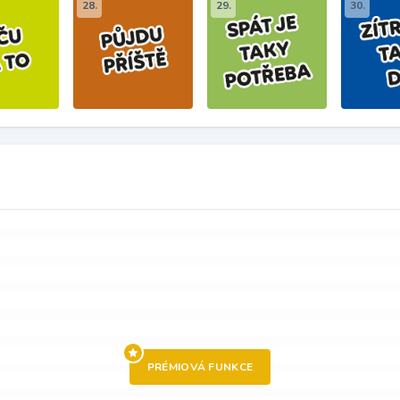
28.
29.
30.
PRÉMIOVÁ FUNKCE