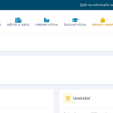
Zpět na informační 
Y
MĚSTA A OBCE
FIREMNÍ VÝZVA
ŠKOLNÍ VÝZVA
KROKO-SHO
Umístění