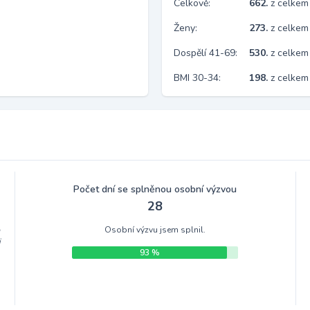
Celkově:
662.
z celkem
Ženy:
273.
z celkem
Dospělí 41-69:
530.
z celkem
BMI 30-34:
198.
z celkem
Počet dní se splněnou osobní výzvou
28
Osobní výzvu jsem splnil.
m
i
93 %