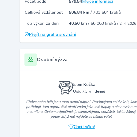
Počet bodů:
579.54
více informací
Celková vzdálenost:
506,84 km
/
701 604 kroků
Top výkon za den:
40,50 km
/
56 063 kroků
/
2. 4. 2026
Přejít na graf a srovnání
Osobní výzva
Jsem Kočka
Ujdu 7.5 km denně
Chůze nebo běh jsou mou denní náplní. Prošmejdím celé okolí, ka
potřebuji, tam dojdu. Své okolí znám jako své tlapky a nic nového m
neunikne. Ovšem odpočinek je samozřejmou součástí, takže žádný
podiv, když mě najdete se někde válet.
Chci tričko!