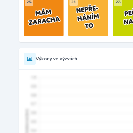
25.
26.
27.
Výkony ve výzvách