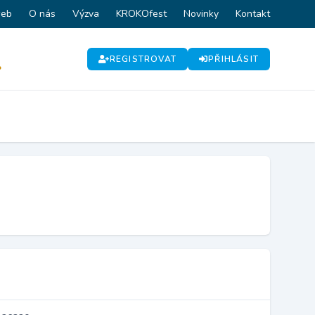
web
O nás
Výzva
KROKOfest
Novinky
Kontakt
REGISTROVAT
PŘIHLÁSIT
P