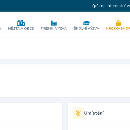
Zpět na informační 
Y
MĚSTA A OBCE
FIREMNÍ VÝZVA
ŠKOLNÍ VÝZVA
KROKO-SHO
Umístění