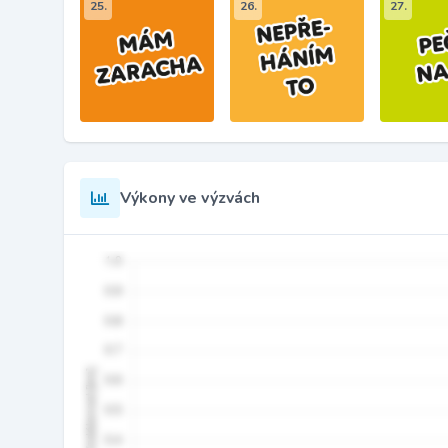
25.
26.
27.
Výkony ve výzvách