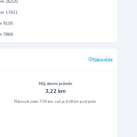
kem 26320
kem 17611
m 9105
m 7869
Nápověda
Můj denní průměr
3,22 km
Plánoval jsem 7,50 km, což je 4,28 km pod plán.