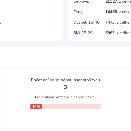
Celkově:
21127.
z cel
Ženy:
14468.
z cel
Dospělí 18-40:
7473.
z celke
6
BMI 25-29:
6963.
z celke
Počet dní se splněnou osobní výzvou
3
Pro splnění potřebuji alespoň 27 dní.
m
i
10 %