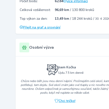
Počet bodů:
62.84
více informací
Celková vzdálenost:
96,69 km
/
130 800 kroků
Top výkon za den:
13,49 km
/
18 244 kroků
/
30. 4. 202
Přejít na graf a srovnání
Osobní výzva
Jsem Kočka
Ujdu 7.5 km denně
Chůze nebo běh jsou mou denní náplní. Prošmejdím celé okolí, ka
potřebuji, tam dojdu. Své okolí znám jako své tlapky a nic nového m
neunikne. Ovšem odpočinek je samozřejmou součástí, takže žádný
podiv, když mě najdete se někde válet.
Chci tričko!