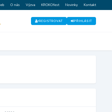
web
O nás
Výzva
KROKOfest
Novinky
Kontakt
REGISTROVAT
PŘIHLÁSIT
P