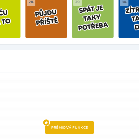
28.
29.
30.
PRÉMIOVÁ FUNKCE