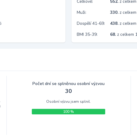
Celkově:
552.
z celkem
Muži:
330.
z celkem
Dospělí 41-69:
438.
z celkem
6
BMI 35-39:
68.
z celkem 
Počet dní se splněnou osobní výzvou
30
Osobní výzvu jsem splnil.
m
i
100 %