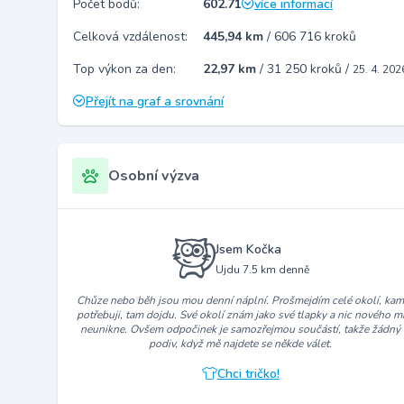
Počet bodů:
602.71
více informací
Celková vzdálenost:
445,94 km
/
606 716 kroků
Top výkon za den:
22,97 km
/
31 250 kroků
/
25. 4. 202
Přejít na graf a srovnání
Osobní výzva
Jsem Kočka
Ujdu 7.5 km denně
Chůze nebo běh jsou mou denní náplní. Prošmejdím celé okolí, ka
potřebuji, tam dojdu. Své okolí znám jako své tlapky a nic nového m
neunikne. Ovšem odpočinek je samozřejmou součástí, takže žádný
podiv, když mě najdete se někde válet.
Chci tričko!