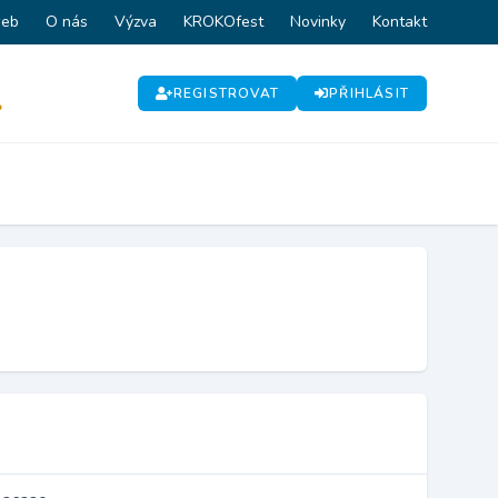
web
O nás
Výzva
KROKOfest
Novinky
Kontakt
REGISTROVAT
PŘIHLÁSIT
P