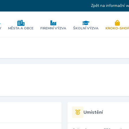
Zpět na informační 
Y
MĚSTA A OBCE
FIREMNÍ VÝZVA
ŠKOLNÍ VÝZVA
KROKO-SHO
Umístění