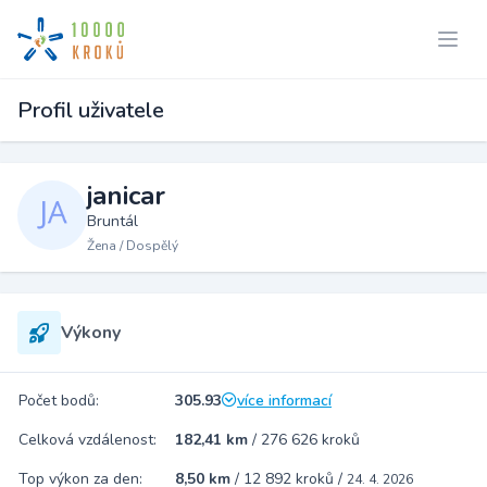
Profil uživatele
janicar
Bruntál
Žena / Dospělý
Výkony
Počet bodů:
305.93
více informací
Celková vzdálenost:
182,41 km
/
276 626 kroků
Top výkon za den:
8,50 km
/
12 892 kroků
/
24. 4. 2026