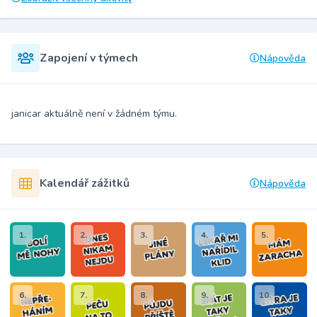
Zapojení v týmech
Nápověda
janicar aktuálně není v žádném týmu.
Kalendář zážitků
Nápověda
1.
2.
3.
4.
5.
6.
7.
8.
9.
10.