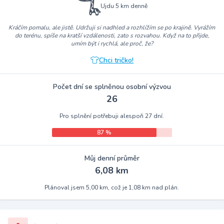
Ujdu 5 km denně
Kráčím pomalu, ale jistě. Udržuji si nadhled a rozhlížím se po krajině. Vyrážím
do terénu, spíše na kratší vzdálenosti, zato s rozvahou. Když na to přijde,
umím být i rychlá, ale proč, že?
Chci tričko!
Počet dní se splněnou osobní výzvou
26
Pro splnění potřebuji alespoň 27 dní.
87 %
Můj denní průměr
6,08 km
Plánoval jsem 5,00 km, což je 1,08 km nad plán.