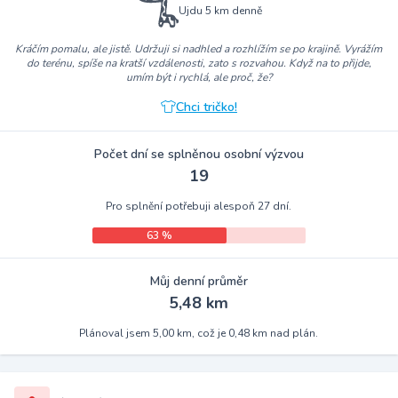
Ujdu 5 km denně
Kráčím pomalu, ale jistě. Udržuji si nadhled a rozhlížím se po krajině. Vyrážím
do terénu, spíše na kratší vzdálenosti, zato s rozvahou. Když na to přijde,
umím být i rychlá, ale proč, že?
Chci tričko!
Počet dní se splněnou osobní výzvou
19
Pro splnění potřebuji alespoň 27 dní.
63 %
Můj denní průměr
5,48 km
Plánoval jsem 5,00 km, což je 0,48 km nad plán.