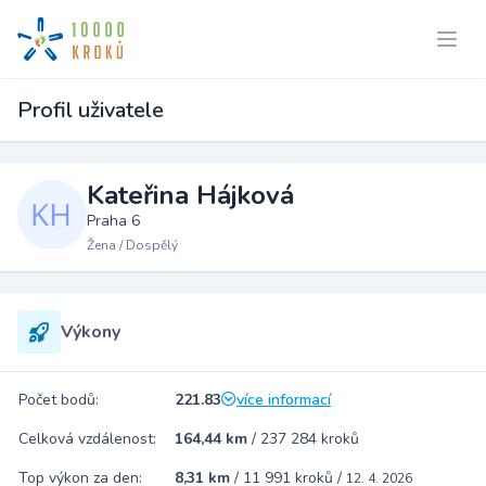
Profil uživatele
Kateřina Hájková
Praha 6
Žena / Dospělý
Výkony
Počet bodů:
221.83
více informací
Celková vzdálenost:
164,44 km
/
237 284 kroků
Top výkon za den:
8,31 km
/
11 991 kroků
/
12. 4. 2026