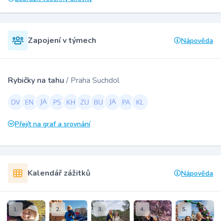
Zapojení v týmech
Nápověda
Rybičky na tahu
/ Praha Suchdol
Přejít na graf a srovnání
Kalendář zážitků
Nápověda
1.
2.
3.
4.
5.