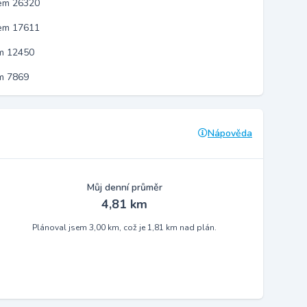
kem 26320
kem 17611
em 12450
m 7869
Nápověda
Můj denní průměr
4,81 km
Plánoval jsem 3,00 km, což je 1,81 km nad plán.