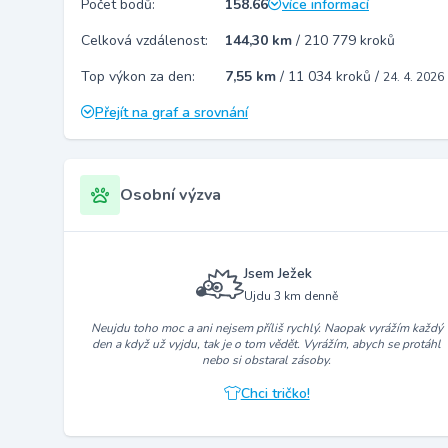
Počet bodů:
158.66
více informací
Celková vzdálenost:
144,30 km
/
210 779 kroků
Top výkon za den:
7,55 km
/
11 034 kroků
/
24. 4. 2026
Přejít na graf a srovnání
Osobní výzva
Jsem Ježek
Ujdu 3 km denně
Neujdu toho moc a ani nejsem příliš rychlý. Naopak vyrážím každý
den a když už vyjdu, tak je o tom vědět. Vyrážím, abych se protáhl
nebo si obstaral zásoby.
Chci tričko!