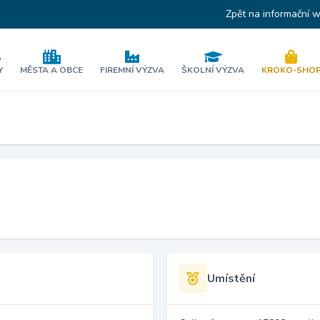
Zpět na informační 
Y
MĚSTA A OBCE
FIREMNÍ VÝZVA
ŠKOLNÍ VÝZVA
KROKO-SHO
Umístění