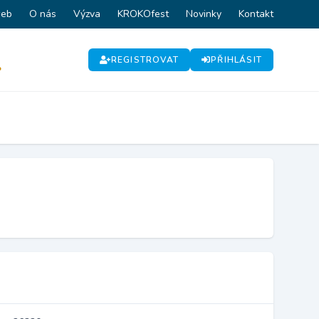
web
O nás
Výzva
KROKOfest
Novinky
Kontakt
REGISTROVAT
PŘIHLÁSIT
P