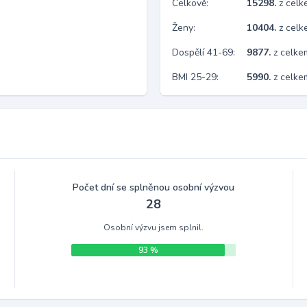
Celkově:
15298.
z cel
Ženy:
10404.
z cel
Dospělí 41-69:
9877.
z celk
BMI 25-29:
5990.
z celke
Počet dní se splněnou osobní výzvou
28
Osobní výzvu jsem splnil.
93 %