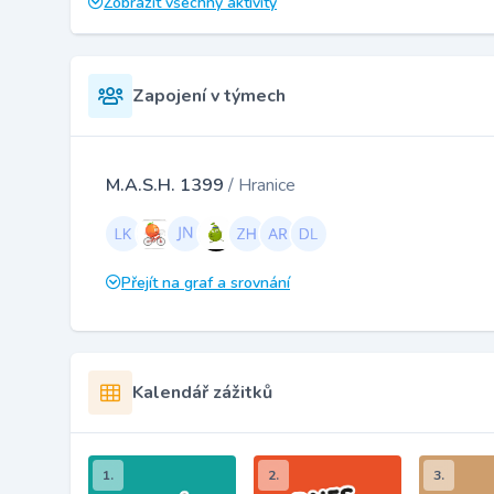
Zobrazit všechny aktivity
Zapojení v týmech
M.A.S.H. 1399
/ Hranice
Přejít na graf a srovnání
Kalendář zážitků
1.
2.
3.