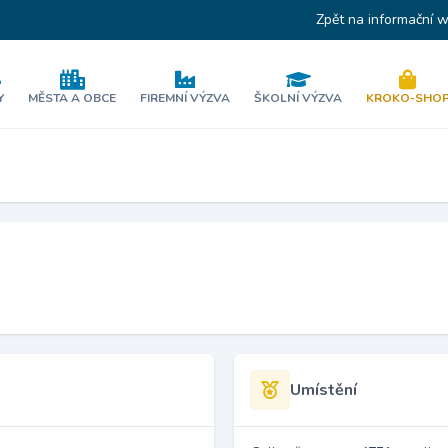
Zpět na informační 
Y
MĚSTA A OBCE
FIREMNÍ VÝZVA
ŠKOLNÍ VÝZVA
KROKO-SHO
Umístění