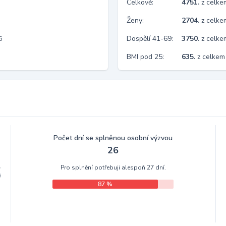
Celkově:
4751.
z celk
Ženy:
2704.
z celk
Dospělí 41-69:
3750.
z celk
6
BMI pod 25:
635.
z celkem
Počet dní se splněnou osobní výzvou
26
Pro splnění potřebuji alespoň 27 dní.
m
i
87 %