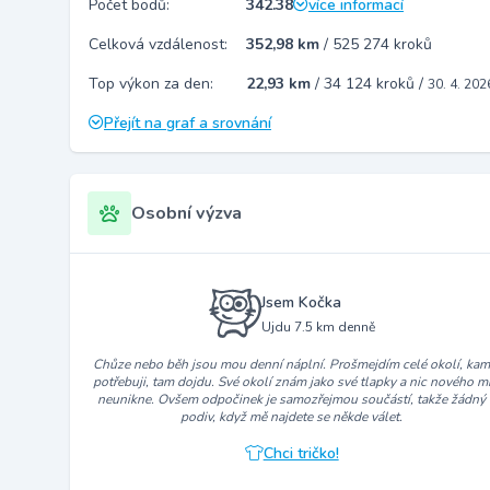
Počet bodů:
342.38
více informací
Celková vzdálenost:
352,98 km
/
525 274 kroků
Top výkon za den:
22,93 km
/
34 124 kroků
/
30. 4. 202
Přejít na graf a srovnání
Osobní výzva
Jsem Kočka
Ujdu 7.5 km denně
Chůze nebo běh jsou mou denní náplní. Prošmejdím celé okolí, ka
potřebuji, tam dojdu. Své okolí znám jako své tlapky a nic nového m
neunikne. Ovšem odpočinek je samozřejmou součástí, takže žádný
podiv, když mě najdete se někde válet.
Chci tričko!