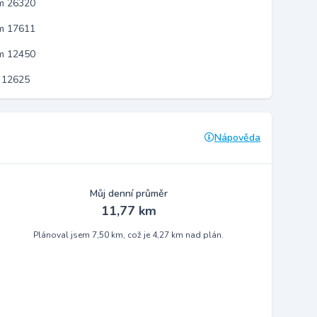
em 26320
em 17611
em 12450
 12625
Nápověda
Můj denní průměr
11,77 km
Plánoval jsem 7,50 km, což je 4,27 km nad plán.