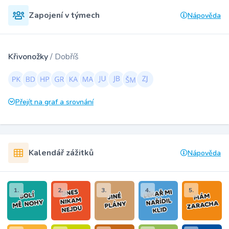
Zapojení v týmech
Nápověda
Křivonožky
/ Dobříš
Přejít na graf a srovnání
Kalendář zážitků
Nápověda
1.
2.
3.
4.
5.