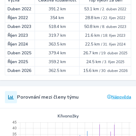
Výzva
Celková vzdálenost
Top výkon za den
Duben 2022
391.2 km
53.1 km
/
2. duben 2022
Říjen 2022
354 km
28.8 km
/
22. říjen 2022
Duben 2023
518.4 km
50.8 km
/
8. duben 2023
Říjen 2023
319.7 km
21.6 km
/
18. říjen 2023
Říjen 2024
363.5 km
22.5 km
/
31. říjen 2024
Duben 2025
379.4 km
26.7 km
/
19. duben 2025
Říjen 2025
359.2 km
24.5 km
/
3. říjen 2025
Duben 2026
362.5 km
15.6 km
/
30. duben 2026
Porovnání mezi členy týmu
Nápověda
Křivonožky