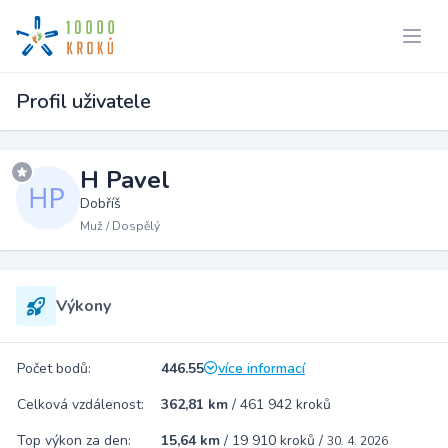
Profil uživatele
H Pavel
Dobříš
Muž / Dospělý
Výkony
Počet bodů:
446.55
více informací
Celková vzdálenost:
362,81 km
/
461 942 kroků
Top výkon za den:
15,64 km
/
19 910 kroků
/
30. 4. 2026