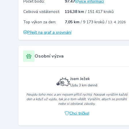
Počet bodů:
97.47
více informací
Celková vzdálenost:
116,38 km
/
151 417 kroků
Top výkon za den:
7,05 km
/
9 173 kroků
/
13. 4. 2026
Přejít na graf a srovnání
Osobní výzva
Jsem Ježek
Ujdu 3 km denně
Neujdu toho moc a ani nejsem příliš rychlý. Naopak vyrážím každý
den a když už vyjdu, tak je o tom vědět. Vyrážím, abych se protáhl
nebo si obstaral zásoby.
Chci tričko!