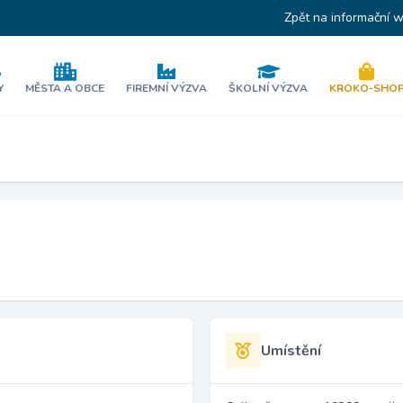
Zpět na informační 
Y
MĚSTA A OBCE
FIREMNÍ VÝZVA
ŠKOLNÍ VÝZVA
KROKO-SHO
Umístění