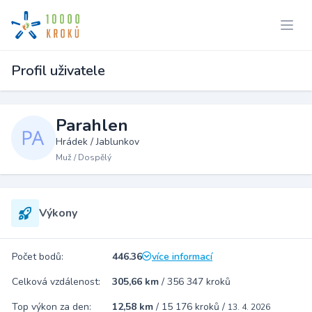
Profil uživatele
Parahlen
Hrádek / Jablunkov
Muž / Dospělý
Výkony
Počet bodů:
446.36
více informací
Celková vzdálenost:
305,66 km
/
356 347 kroků
Top výkon za den:
12,58 km
/
15 176 kroků
/
13. 4. 2026