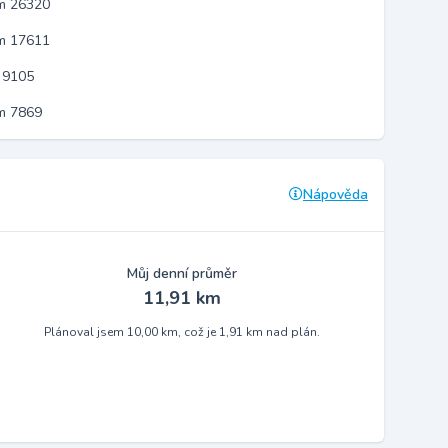
em 26320
em 17611
 9105
m 7869
Nápověda
Můj denní průměr
11,91 km
Plánoval jsem 10,00 km, což je 1,91 km nad plán.