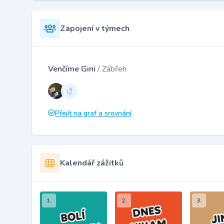
Zapojení v týmech
Venčíme Gini
/ Zábřeh
Přejít na graf a srovnání
Kalendář zážitků
1.
2.
3.