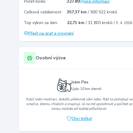
Počet bodů:
327.80
více informací
Celková vzdálenost:
357,37 km
/
500 522 kroků
Top výkon za den:
22,71 km
/
31 803 kroků
/
5. 4. 2026
Přejít na graf a srovnání
Osobní výzva
Jsem Pes
Ujdu 10 km denně
Když mám motivaci, dokážu překonat sám sebe. Rád se pohybuji ve
smečce, kterou chráním a inspiruji. Je na mě spolehnutí a počítat se
mnou můžete při každé příležitosti.
Chci tričko!