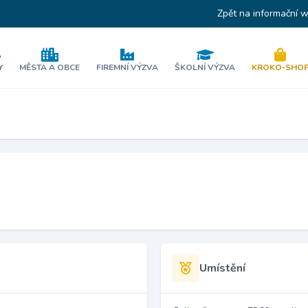
Zpět na informační 
Y
MĚSTA A OBCE
FIREMNÍ VÝZVA
ŠKOLNÍ VÝZVA
KROKO-SHO
Umístění