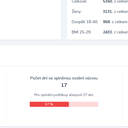
Celkově:
5360.
z celk
Ženy:
3131.
z celk
Dospělí 18-40:
968.
z celkem
BMI 25-29:
2433.
z celke
Počet dní se splněnou osobní výzvou
17
Pro splnění potřebuji alespoň 27 dní.
57 %