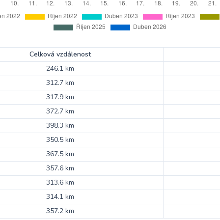
Celková vzdálenost
246.1 km
312.7 km
317.9 km
372.7 km
398.3 km
350.5 km
367.5 km
357.6 km
313.6 km
314.1 km
357.2 km