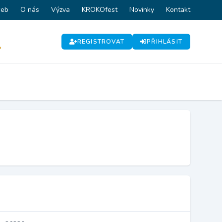
web
O nás
Výzva
KROKOfest
Novinky
Kontakt
REGISTROVAT
PŘIHLÁSIT
P