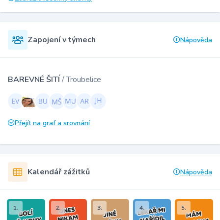
Zapojení v týmech
Nápověda
BAREVNÉ ŠITÍ
/ Troubelice
Přejít na graf a srovnání
Kalendář zážitků
Nápověda
1.
2.
3.
4.
5.