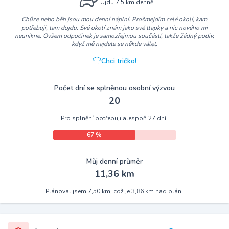
Ujdu 7.5 km denně
Chůze nebo běh jsou mou denní náplní. Prošmejdím celé okolí, kam
potřebuji, tam dojdu. Své okolí znám jako své tlapky a nic nového mi
neunikne. Ovšem odpočinek je samozřejmou součástí, takže žádný podiv,
když mě najdete se někde válet.
Chci tričko!
Počet dní se splněnou osobní výzvou
20
Pro splnění potřebuji alespoň 27 dní.
67 %
Můj denní průměr
11,36 km
Plánoval jsem 7,50 km, což je 3,86 km nad plán.