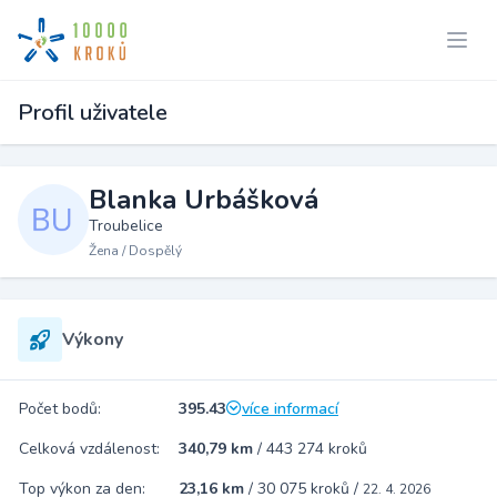
Profil uživatele
Blanka Urbášková
Troubelice
Žena / Dospělý
Výkony
Počet bodů:
395.43
více informací
Celková vzdálenost:
340,79 km
/
443 274 kroků
Top výkon za den:
23,16 km
/
30 075 kroků
/
22. 4. 2026