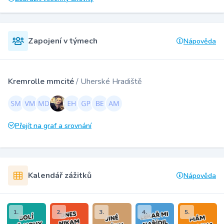
Zapojení v týmech
Nápověda
Kremrolle mmcité
/ Uherské Hradiště
Přejít na graf a srovnání
Kalendář zážitků
Nápověda
1.
2.
3.
4.
5.