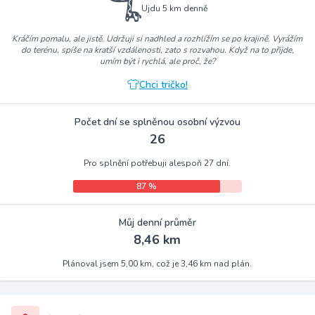
Ujdu 5 km denně
Kráčím pomalu, ale jistě. Udržuji si nadhled a rozhlížím se po krajině. Vyrážím
do terénu, spíše na kratší vzdálenosti, zato s rozvahou. Když na to přijde,
umím být i rychlá, ale proč, že?
Chci tričko!
Počet dní se splněnou osobní výzvou
26
Pro splnění potřebuji alespoň 27 dní.
87 %
Můj denní průměr
8,46 km
Plánoval jsem 5,00 km, což je 3,46 km nad plán.