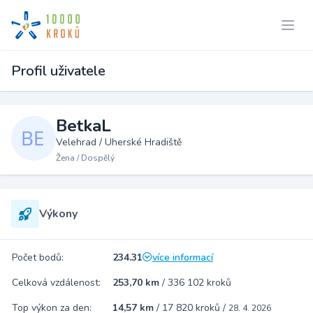
Profil uživatele
BetkaL
Velehrad / Uherské Hradiště
Žena / Dospělý
Výkony
Počet bodů:
234.31
více informací
Celková vzdálenost:
253,70 km
/
336 102 kroků
Top výkon za den:
14,57 km
/
17 820 kroků
/
28. 4. 2026