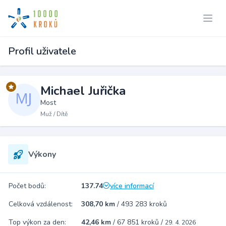
Profil uživatele
Michael Juřička
Most
Muž / Dítě
Výkony
Počet bodů:
137.74
více informací
Celková vzdálenost:
308,70 km
/
493 283 kroků
Top výkon za den:
42,46 km
/
67 851 kroků
/
29. 4. 2026