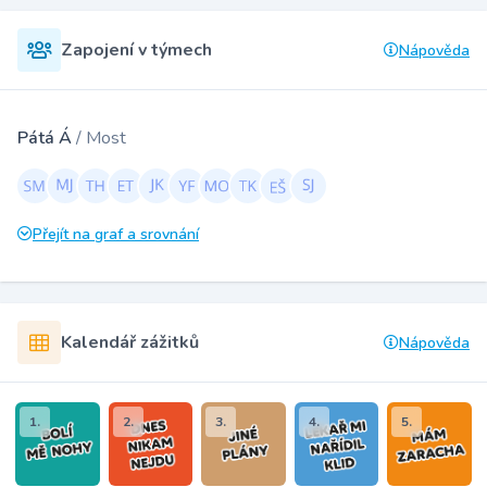
Zapojení v týmech
Nápověda
Pátá Á
/ Most
Přejít na graf a srovnání
Kalendář zážitků
Nápověda
1.
2.
3.
4.
5.