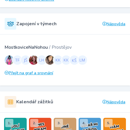
Zapojení v týmech
Nápověda
MostkoviceNaNohou
/ Prostějov
Přejít na graf a srovnání
Kalendář zážitků
Nápověda
1.
2.
3.
4.
5.