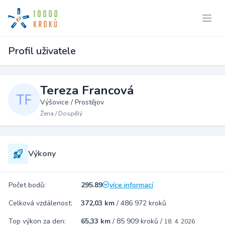
Profil uživatele
Tereza Francová
Výšovice / Prostějov
Žena / Dospělý
Výkony
Počet bodů:
295.89
více informací
Celková vzdálenost:
372,03 km
/
486 972 kroků
Top výkon za den:
65,33 km
/
85 909 kroků
/
18. 4. 2026