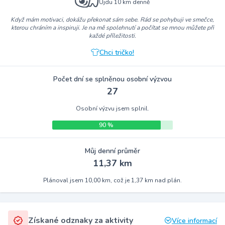
Ujdu 10 km denně
Když mám motivaci, dokážu překonat sám sebe. Rád se pohybuji ve smečce,
kterou chráním a inspiruji. Je na mě spolehnutí a počítat se mnou můžete při
každé příležitosti.
Chci tričko!
Počet dní se splněnou osobní výzvou
27
Osobní výzvu jsem splnil.
90 %
Můj denní průměr
11,37 km
Plánoval jsem 10,00 km, což je 1,37 km nad plán.
Získané odznaky za aktivity
Více informací