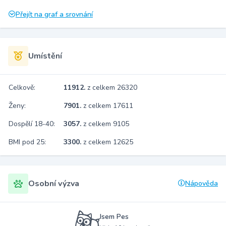
Přejít na graf a srovnání
Umístění
Celkově:
11912.
z celkem 26320
Ženy:
7901.
z celkem 17611
Dospělí 18-40:
3057.
z celkem 9105
BMI pod 25:
3300.
z celkem 12625
Osobní výzva
Nápověda
Jsem Pes