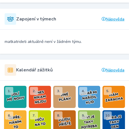
Zapojení v týmech
Nápověda
matkatrideti aktuálně není v žádném týmu.
Kalendář zážitků
Nápověda
1.
2.
3.
4.
5.
6.
7.
8.
9.
10.