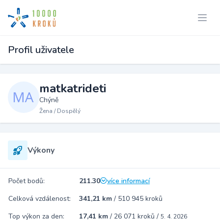
Profil uživatele
matkatrideti
Chýně
Žena / Dospělý
Výkony
Počet bodů:
211.30
více informací
Celková vzdálenost:
341,21 km
/
510 945 kroků
Top výkon za den:
17,41 km
/
26 071 kroků
/
5. 4. 2026