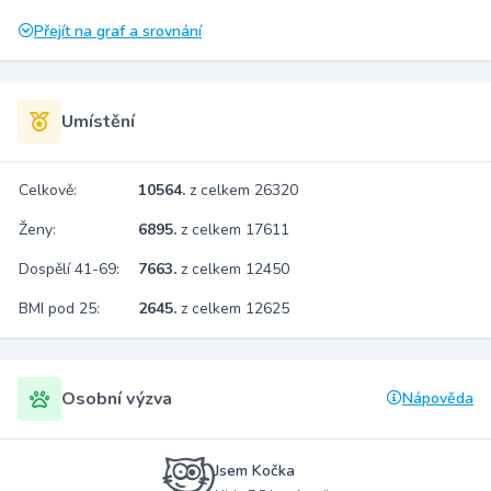
Přejít na graf a srovnání
Umístění
Celkově:
10564.
z celkem 26320
Ženy:
6895.
z celkem 17611
Dospělí 41-69:
7663.
z celkem 12450
BMI pod 25:
2645.
z celkem 12625
Osobní výzva
Nápověda
Jsem Kočka