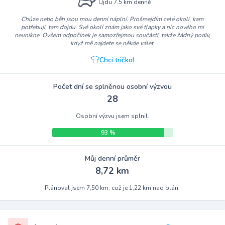
Ujdu 7.5 km denně
Chůze nebo běh jsou mou denní náplní. Prošmejdím celé okolí, kam
potřebuji, tam dojdu. Své okolí znám jako své tlapky a nic nového mi
neunikne. Ovšem odpočinek je samozřejmou součástí, takže žádný podiv,
když mě najdete se někde válet.
Chci tričko!
Počet dní se splněnou osobní výzvou
28
Osobní výzvu jsem splnil.
93 %
Můj denní průměr
8,72 km
Plánoval jsem 7,50 km, což je 1,22 km nad plán.