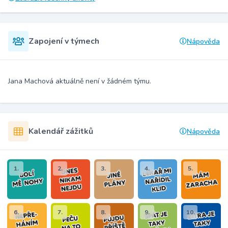
Zapojení v týmech
Nápověda
Jana Machová aktuálně není v žádném týmu.
Kalendář zážitků
Nápověda
1.
2.
3.
4.
5.
6.
7.
8.
9.
10.