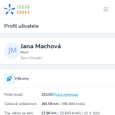
Profil uživatele
Jana Machová
Most
Žena / Dospělý
Výkony
Počet bodů:
232.03
více informací
Celková vzdálenost:
261,58 km
/
386 846 kroků
Top výkon za den:
13,96 km
/
20 643 kroků
/
30. 4. 2026