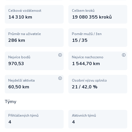
Celková vzdálenost
Celkem kroků
14 310 km
19 080 355 kroků
Průměr na uživatele
Poměr mužů / žen
286 km
15 / 35
Nejvíce bodů
Nejvíce nachozeno
970,53
1 544,70 km
Nejdelší aktivita
Osobní výzvu splnilo
60,50 km
21 / 42,0 %
Týmy
Přihlášených týmů
Aktivních týmů
4
4