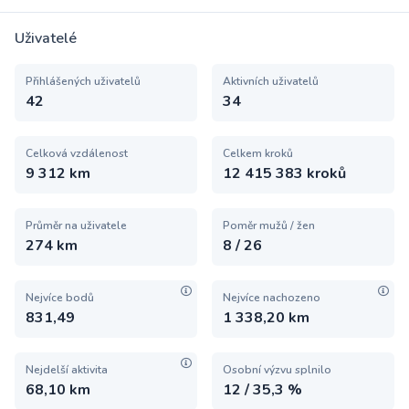
Uživatelé
Přihlášených uživatelů
Aktivních uživatelů
42
34
Celková vzdálenost
Celkem kroků
9 312 km
12 415 383 kroků
Průměr na uživatele
Poměr mužů / žen
274 km
8 / 26
Nejvíce bodů
Nejvíce nachozeno
831,49
1 338,20 km
Nejdelší aktivita
Osobní výzvu splnilo
68,10 km
12 / 35,3 %