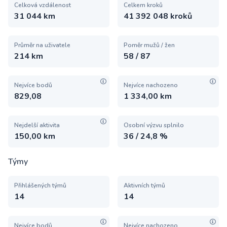
Celková vzdálenost
Celkem kroků
31 044 km
41 392 048 kroků
Průměr na uživatele
Poměr mužů / žen
214 km
58 / 87
Nejvíce bodů
Nejvíce nachozeno
829,08
1 334,00 km
Nejdelší aktivita
Osobní výzvu splnilo
150,00 km
36 / 24,8 %
Týmy
Přihlášených týmů
Aktivních týmů
14
14
Nejvíce bodů
Nejvíce nachozeno