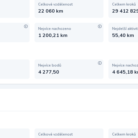
Celková vzdálenost
Celkem kroků
22 060 km
29 412 82
Nejvíce nachozeno
Nejdelší aktivi
1 200,21 km
55,40 km
Nejvíce bodů
Nejvíce nacho
4 277,50
4 645,18 
Celková vzdálenost
Celkem kroků