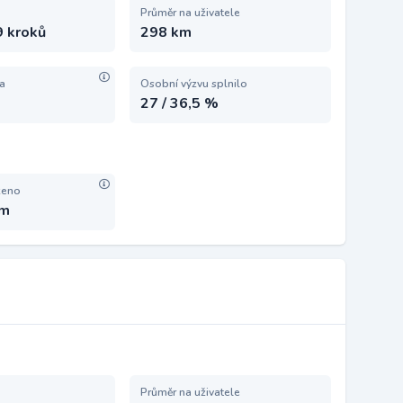
Průměr na uživatele
9 kroků
298 km
ta
Osobní výzvu splnilo
27 / 36,5 %
zeno
km
Průměr na uživatele