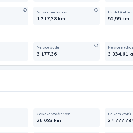
Nejvíce nachozeno
Nejdelší aktivi
1 217,38 km
52,55 km
Nejvíce bodů
Nejvíce nacho
3 177,36
3 034,61 
Celková vzdálenost
Celkem kroků
26 083 km
34 777 78