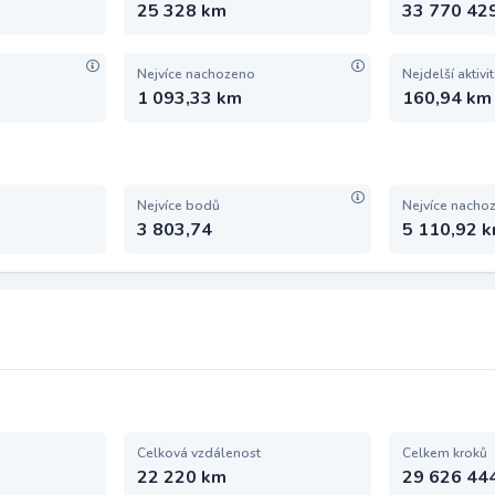
25 328 km
33 770 42
Nejvíce nachozeno
Nejdelší aktivi
1 093,33 km
160,94 km
Nejvíce bodů
Nejvíce nacho
3 803,74
5 110,92 
Celková vzdálenost
Celkem kroků
22 220 km
29 626 44