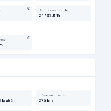
ta
Osobní výzvu splnilo
24 / 32,9 %
zeno
km
Průměr na uživatele
4 kroků
275 km