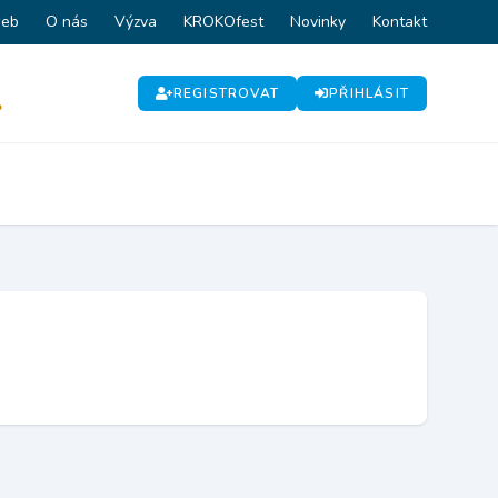
web
O nás
Výzva
KROKOfest
Novinky
Kontakt
REGISTROVAT
PŘIHLÁSIT
P