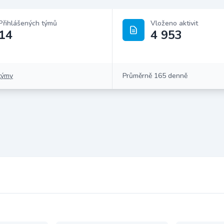
Přihlášených týmů
Vloženo aktivit
14
4 953
týmy
Průměrně 165 denně