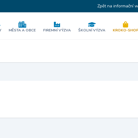
Zpět na informační 
Y
MĚSTA A OBCE
FIREMNÍ VÝZVA
ŠKOLNÍ VÝZVA
KROKO-SHO