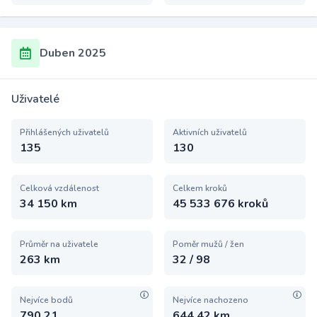
Duben 2025
Uživatelé
Přihlášených uživatelů
Aktivních uživatelů
135
130
Celková vzdálenost
Celkem kroků
34 150 km
45 533 676 kroků
Průměr na uživatele
Poměr mužů / žen
263 km
32 / 98
Nejvíce bodů
Nejvíce nachozeno
790,21
644,42 km