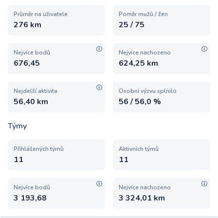
Průměr na uživatele
Poměr mužů / žen
276 km
25 / 75
Nejvíce bodů
Nejvíce nachozeno
676,45
624,25 km
Nejdelší aktivita
Osobní výzvu splnilo
56,40 km
56 / 56,0 %
Týmy
Přihlášených týmů
Aktivních týmů
11
11
Nejvíce bodů
Nejvíce nachozeno
3 193,68
3 324,01 km