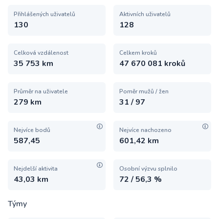
Přihlášených uživatelů
Aktivních uživatelů
130
128
Celková vzdálenost
Celkem kroků
35 753 km
47 670 081 kroků
Průměr na uživatele
Poměr mužů / žen
279 km
31 / 97
Nejvíce bodů
Nejvíce nachozeno
587,45
601,42 km
Nejdelší aktivita
Osobní výzvu splnilo
43,03 km
72 / 56,3 %
Týmy