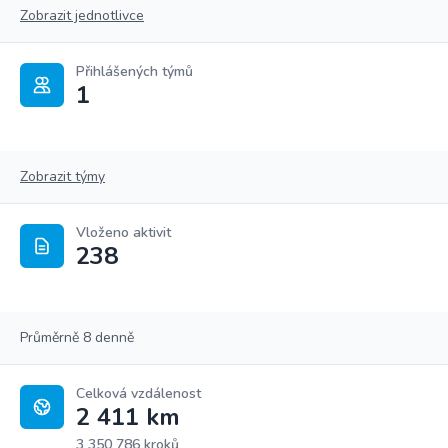
Zobrazit jednotlivce
Přihlášených týmů
1
Zobrazit týmy
Vloženo aktivit
238
Průměrně 8 denně
Celková vzdálenost
2 411 km
3 350 786 kroků