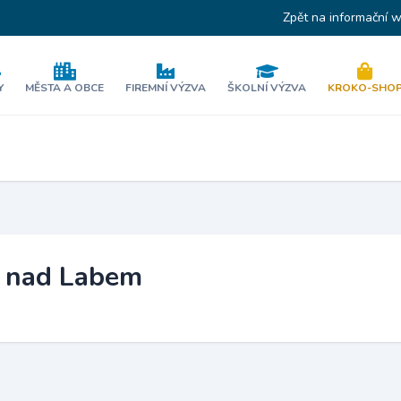
Zpět na informační 
Y
MĚSTA A OBCE
FIREMNÍ VÝZVA
ŠKOLNÍ VÝZVA
KROKO-SHO
á nad Labem