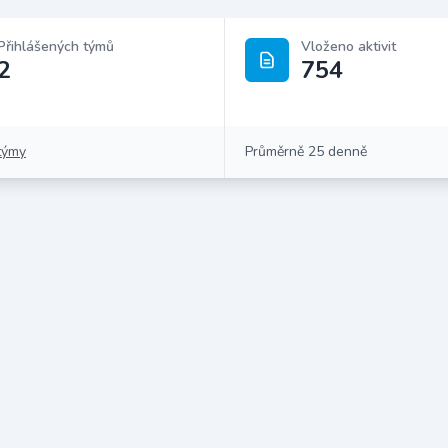
Přihlášených týmů
Vloženo aktivit
2
754
týmy
Průměrně 25 denně