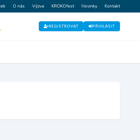
web
O nás
Výzva
KROKOfest
Novinky
Kontakt
REGISTROVAT
PŘIHLÁSIT
P