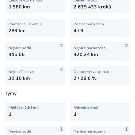
Celková vzdálenost
Celkem kroků
1 980 km
2 639 433 kroků
Průměr na uživatele
Poměr mužů / žen
283 km
4 / 3
Nejvíce bodů
Nejvíce nachozeno
415,06
420,24 km
Nejdelší aktivita
Osobní výzvu splnilo
39,10 km
2 / 28,6 %
Týmy
Přihlášených týmů
Aktivních týmů
1
1
Nejvíce bodů
Nejvíce nachozeno