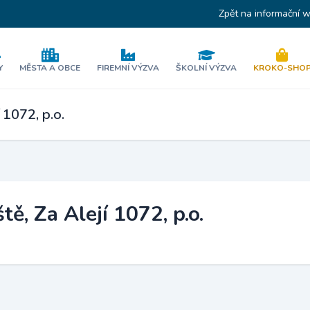
Zpět na informační 
Y
MĚSTA A OBCE
FIREMNÍ VÝZVA
ŠKOLNÍ VÝZVA
KROKO-SHO
 1072, p.o.
ě, Za Alejí 1072, p.o.