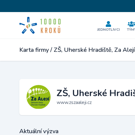
JEDNOTLIVCI
TÝM
Karta firmy / ZŠ, Uherské Hradiště, Za Alejí
ZŠ, Uherské Hradišt
www.zszaaleji.cz
Aktuální výzva