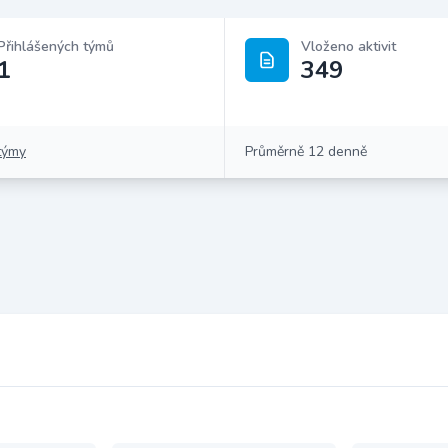
Přihlášených týmů
Vloženo aktivit
1
349
týmy
Průměrně 12 denně