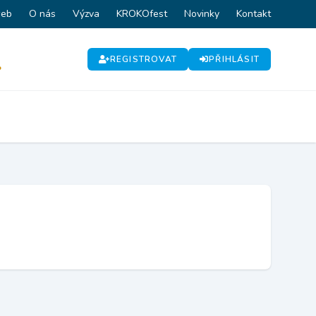
web
O nás
Výzva
KROKOfest
Novinky
Kontakt
REGISTROVAT
PŘIHLÁSIT
P