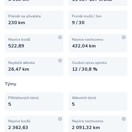
Průměr na uživatele
Poměr mužů / žen
230 km
9 / 30
Nejvíce bodů
Nejvíce nachozeno
522,89
432,04 km
Nejdelší aktivita
Osobní výzvu splnilo
26,47 km
12 / 30,8 %
Týmy
Přihlášených týmů
Aktivních týmů
5
5
Nejvíce bodů
Nejvíce nachozeno
2 362,63
2 091,32 km