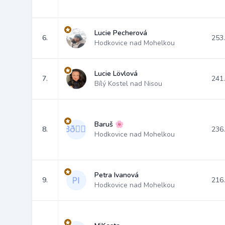
Lucie Pecherová
6.
253
Hodkovice nad Mohelkou
Lucie Lövlová
7.
241
Bílý Kostel nad Nisou
Baruš 🌸
8.
236
Hodkovice nad Mohelkou
Petra Ivanová
9.
216
Hodkovice nad Mohelkou