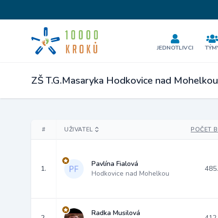
JEDNOTLIVCI
TÝM
ZŠ T.G.Masaryka Hodkovice nad Mohelko
#
UŽIVATEL
POČET 
Pavlína Fialová
1.
485
Hodkovice nad Mohelkou
Radka Musilová
2.
412