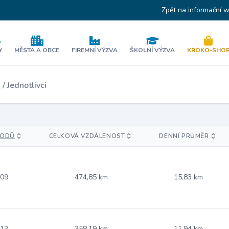
Zpět na informační 
Y
MĚSTA A OBCE
FIREMNÍ VÝZVA
ŠKOLNÍ VÝZVA
KROKO-SHO
u
/ Jednotlivci
BODŮ
CELKOVÁ VZDÁLENOST
DENNÍ PRŮMĚR
.09
474,85 km
15,83 km
.13
358,19 km
11,94 km