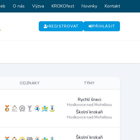
web
O nás
Výzva
KROKOfest
Novinky
Kontakt
REGISTROVAT
PŘIHLÁSIT
P
ODZNAKY
TÝMY
Rychlí šneci
Hodkovice nad Mohelkou
Školní krokaři
Hodkovice nad Mohelkou
Školní krokaři