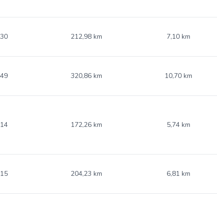
.30
212,98 km
7,10 km
.49
320,86 km
10,70 km
.14
172,26 km
5,74 km
.15
204,23 km
6,81 km