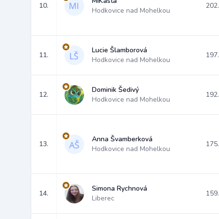
MiKasta
10.
202
Hodkovice nad Mohelkou
Lucie Šlamborová
11.
197
Hodkovice nad Mohelkou
Dominik Šedivý
12.
192
Hodkovice nad Mohelkou
Anna Švamberková
13.
175
Hodkovice nad Mohelkou
Simona Rychnová
14.
159
Liberec