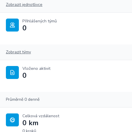
Zobrazit jednotlivce
Přihlášených týmů
0
Zobrazit týmy
Vloženo aktivit
0
Průměrně 0 denně
Celková vzdálenost
0 km
0 kroků