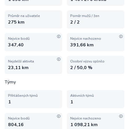
Průměr na uživatele
Poměr mužů / žen
275 km
2 / 2
Nejvíce bodů
Nejvíce nachozeno
347,40
391,66 km
Nejdelší aktivita
Osobní výzvu splnilo
23,11 km
2 / 50,0 %
Týmy
Přihlášených týmů
Aktivních týmů
1
1
Nejvíce bodů
Nejvíce nachozeno
804,16
1 098,21 km