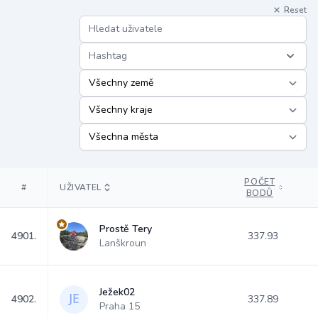
Reset
Hashtag
POČET
#
UŽIVATEL
BODŮ
Prostě Tery
4901.
337.93
Lanškroun
Ježek02
4902.
337.89
Praha 15