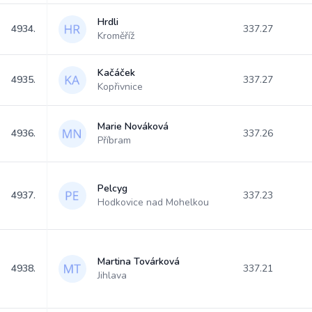
Hrdli
4934.
337.27
Kroměříž
Kačáček
4935.
337.27
Kopřivnice
Marie Nováková
4936.
337.26
Příbram
Pelcyg
4937.
337.23
Hodkovice nad Mohelkou
Martina Továrková
4938.
337.21
Jihlava