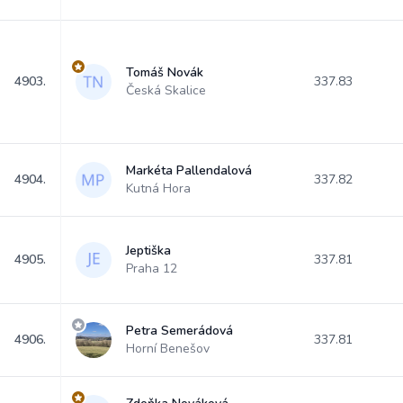
Tomáš Novák
4903.
337.83
Česká Skalice
Markéta Pallendalová
4904.
337.82
Kutná Hora
Jeptiška
4905.
337.81
Praha 12
Petra Semerádová
4906.
337.81
Horní Benešov