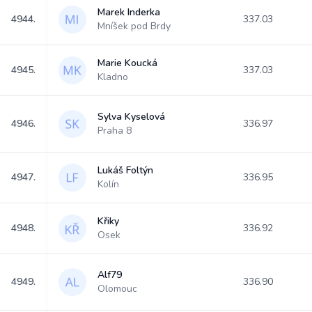
Marek Inderka
4944.
337.03
Mníšek pod Brdy
Marie Koucká
4945.
337.03
Kladno
Sylva Kyselová
4946.
336.97
Praha 8
Lukáš Foltýn
4947.
336.95
Kolín
Křiky
4948.
336.92
Osek
Alf79
4949.
336.90
Olomouc