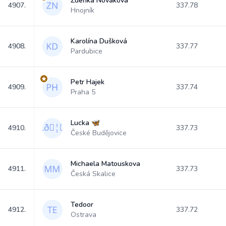
Zdeňka Nováková
4907.
337.78
Hnojník
Karolína Dušková
4908.
337.77
Pardubice
Petr Hajek
4909.
337.74
Praha 5
Lucka 🦋
4910.
337.73
České Budějovice
Michaela Matouskova
4911.
337.73
Česká Skalice
Tedoor
4912.
337.72
Ostrava