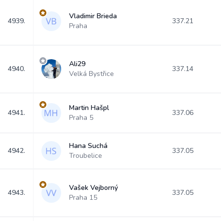
Vladimir Brieda
4939.
337.21
Praha
Ali29
4940.
337.14
Velká Bystřice
Martin Hašpl
4941.
337.06
Praha 5
Hana Suchá
4942.
337.05
Troubelice
Vašek Vejborný
4943.
337.05
Praha 15