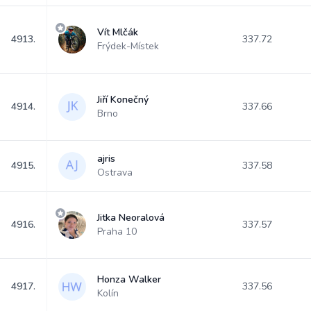
Vít Mlčák
4913.
337.72
Frýdek-Místek
Jiří Konečný
4914.
337.66
Brno
ajris
4915.
337.58
Ostrava
Jitka Neoralová
4916.
337.57
Praha 10
Honza Walker
4917.
337.56
Kolín