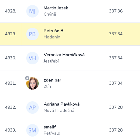
Martin Jezek
4928.
337.36
Chýně
Petruše B
4929.
337.34
Hodonín
Veronika Horníčková
4930.
337.34
Jestřebí
zden bar
4931.
337.34
Zlín
Adriana Pavlíková
4932.
337.28
Nová Hradečná
smelif
4933.
337.28
Petřvald