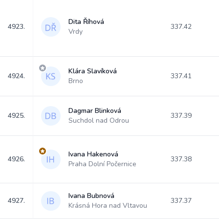
Dita Říhová
4923.
337.42
Vrdy
Klára Slavíková
4924.
337.41
Brno
Dagmar Blinková
4925.
337.39
Suchdol nad Odrou
Ivana Hakenová
4926.
337.38
Praha Dolní Počernice
Ivana Bubnová
4927.
337.37
Krásná Hora nad Vltavou