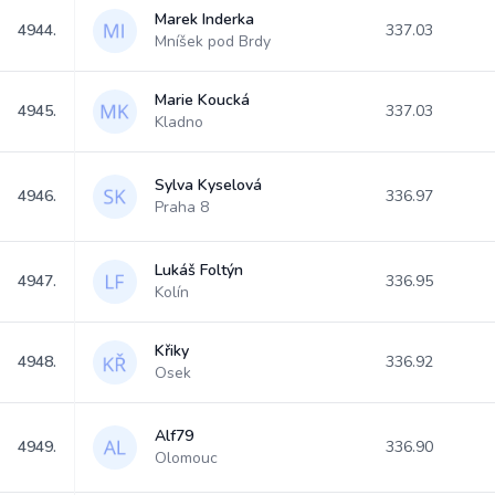
Marek Inderka
4944.
337.03
Mníšek pod Brdy
Marie Koucká
4945.
337.03
Kladno
Sylva Kyselová
4946.
336.97
Praha 8
Lukáš Foltýn
4947.
336.95
Kolín
Křiky
4948.
336.92
Osek
Alf79
4949.
336.90
Olomouc