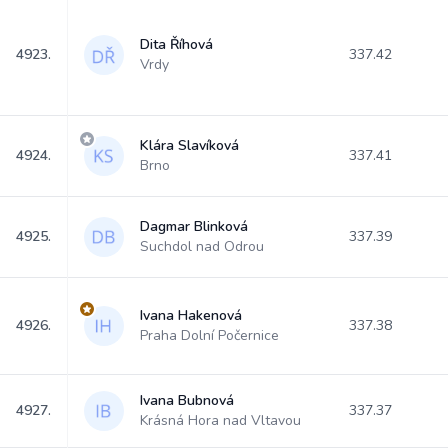
Dita Říhová
4923.
337.42
Vrdy
Klára Slavíková
4924.
337.41
Brno
Dagmar Blinková
4925.
337.39
Suchdol nad Odrou
Ivana Hakenová
4926.
337.38
Praha Dolní Počernice
Ivana Bubnová
4927.
337.37
Krásná Hora nad Vltavou