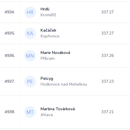
Hrdli
4934.
337.27
Kroměříž
Kačáček
4935.
337.27
Kopřivnice
Marie Nováková
4936.
337.26
Příbram
Pelcyg
4937.
337.23
Hodkovice nad Mohelkou
Martina Továrková
4938.
337.21
Jihlava