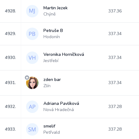
Martin Jezek
4928.
337.36
Chýně
Petruše B
4929.
337.34
Hodonín
Veronika Horníčková
4930.
337.34
Jestřebí
zden bar
4931.
337.34
Zlín
Adriana Pavlíková
4932.
337.28
Nová Hradečná
smelif
4933.
337.28
Petřvald