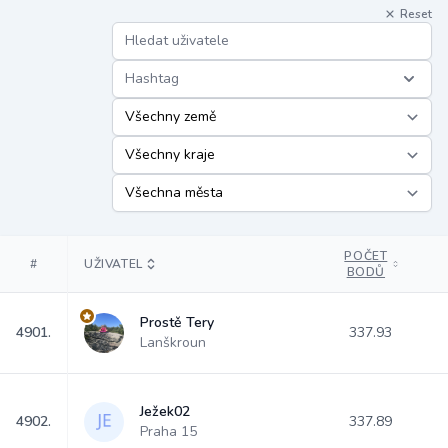
Reset
Hashtag
POČET
#
UŽIVATEL
BODŮ
Prostě Tery
4901.
337.93
Lanškroun
Ježek02
4902.
337.89
Praha 15