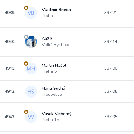
Vladimir Brieda
4939.
337.21
Praha
Ali29
4940.
337.14
Velká Bystřice
Martin Hašpl
4941.
337.06
Praha 5
Hana Suchá
4942.
337.05
Troubelice
Vašek Vejborný
4943.
337.05
Praha 15