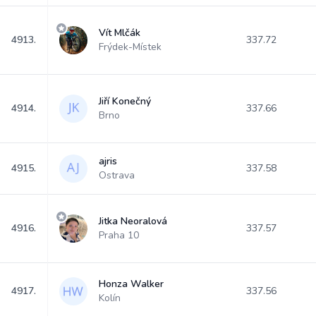
Vít Mlčák
4913.
337.72
Frýdek-Místek
Jiří Konečný
4914.
337.66
Brno
ajris
4915.
337.58
Ostrava
Jitka Neoralová
4916.
337.57
Praha 10
Honza Walker
4917.
337.56
Kolín