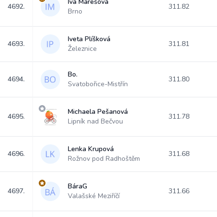
Iva Marešová
4692.
311.82
Brno
Iveta Plíšková
4693.
311.81
Železnice
Bo.
4694.
311.80
Svatobořice-Mistřín
Michaela Pešanová
4695.
311.78
Lipník nad Bečvou
Lenka Krupová
4696.
311.68
Rožnov pod Radhoštěm
BáraG
4697.
311.66
Valašské Meziříčí