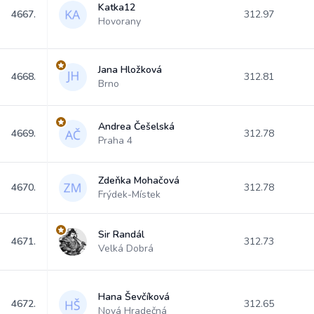
Katka12
4667.
312.97
Hovorany
Jana Hložková
4668.
312.81
Brno
Andrea Češelská
4669.
312.78
Praha 4
Zdeňka Mohačová
4670.
312.78
Frýdek-Místek
Sir Randál
4671.
312.73
Velká Dobrá
Hana Ševčíková
4672.
312.65
Nová Hradečná