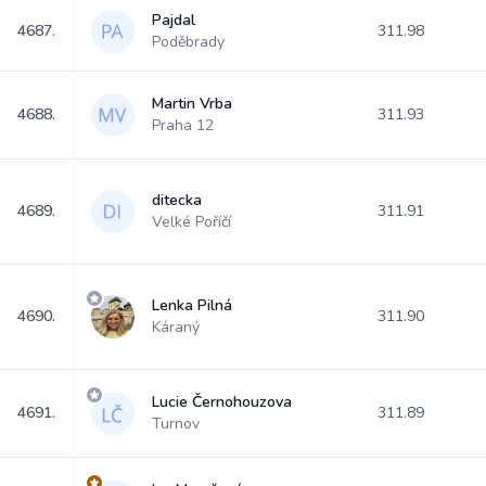
Pajdal
4687.
311.98
Poděbrady
Martin Vrba
4688.
311.93
Praha 12
ditecka
4689.
311.91
Velké Poříčí
Lenka Pilná
4690.
311.90
Káraný
Lucie Černohouzova
4691.
311.89
Turnov