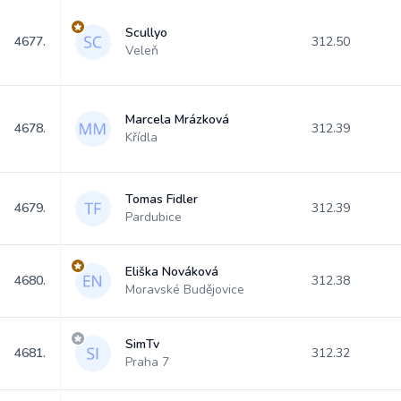
Scullyo
4677.
312.50
Veleň
Marcela Mrázková
4678.
312.39
Křídla
Tomas Fidler
4679.
312.39
Pardubice
Eliška Nováková
4680.
312.38
Moravské Budějovice
SimTv
4681.
312.32
Praha 7