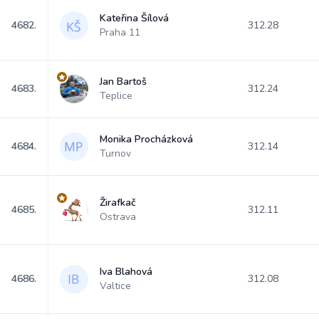
Kateřina Šílová
4682.
312.28
Praha 11
Jan Bartoš
4683.
312.24
Teplice
Monika Procházková
4684.
312.14
Turnov
Žirafkač
4685.
312.11
Ostrava
Iva Blahová
4686.
312.08
Valtice