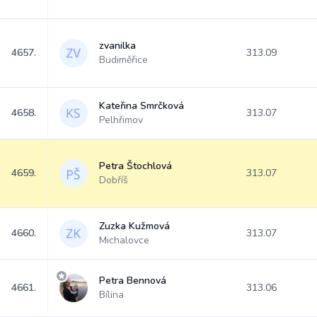
zvanilka
4657.
313.09
Budiměřice
Kateřina Smrčková
4658.
313.07
Pelhřimov
Petra Štochlová
4659.
313.07
Dobříš
Zuzka Kužmová
4660.
313.07
Michalovce
Petra Bennová
4661.
313.06
Bílina