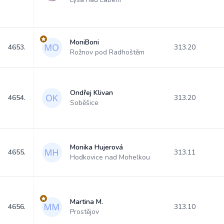
MoniBoni
4653.
313.20
Rožnov pod Radhoštěm
Ondřej Klivan
4654.
313.20
Soběšice
Monika Hujerová
4655.
313.11
Hodkovice nad Mohelkou
Martina M.
4656.
313.10
Prostějov