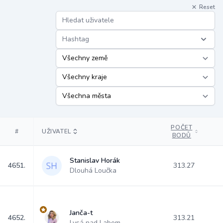
Reset
Hashtag
POČET
#
UŽIVATEL
BODŮ
Stanislav Horák
4651.
313.27
Dlouhá Loučka
Janča-t
4652.
313.21
Lysá nad Labem