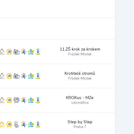
11.ZŠ krok za krokem
Frýdek-Místek
Krotitelé stromů
Frýdek-Místek
KROKus - MZe
Litoměřice
Step by Step
Praha 7