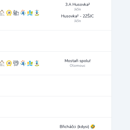
3.A Husovka²
Jičín
Husovka² - 2ZŠJC
Jičín
Mostaři spolu!
Olomouc
Břicháčci (kdysi) 🤣