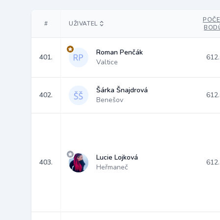
POČE
#
UŽIVATEL
BOD
Roman Penčák
401.
612
Valtice
Šárka Šnajdrová
402.
612
Benešov
Lucie Lojková
403.
612
Heřmaneč