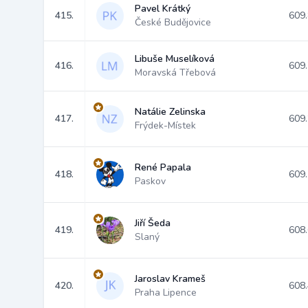
Pavel Krátký
415.
609
České Budějovice
Libuše Muselíková
416.
609
Moravská Třebová
Natálie Zelinska
417.
609
Frýdek-Místek
René Papala
418.
609
Paskov
Jiří Šeda
419.
608
Slaný
Jaroslav Krameš
420.
608
Praha Lipence