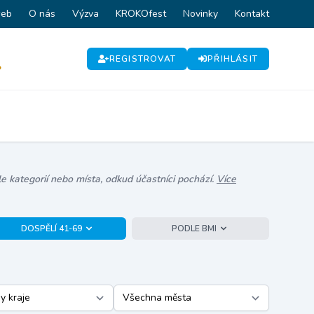
web
O nás
Výzva
KROKOfest
Novinky
Kontakt
REGISTROVAT
PŘIHLÁSIT
P
e kategorií nebo místa, odkud účastníci pochází.
Více
DOSPĚLÍ 41-69
PODLE BMI