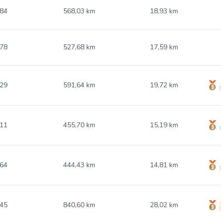
.84
568,03 km
18,93 km
.78
527,68 km
17,59 km
.29
591,64 km
19,72 km
.11
455,70 km
15,19 km
.64
444,43 km
14,81 km
.45
840,60 km
28,02 km