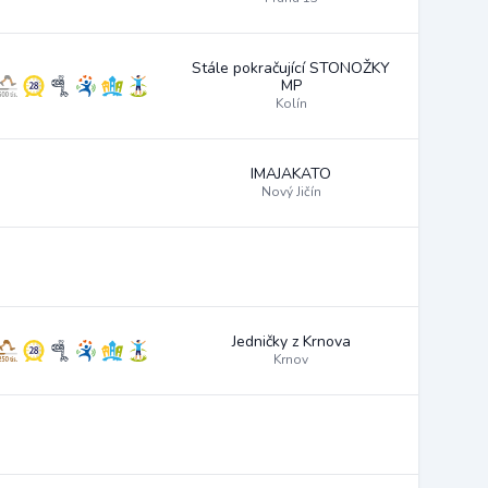
Stále pokračující STONOŽKY
MP
Kolín
IMAJAKATO
Nový Jičín
Jedničky z Krnova
Krnov