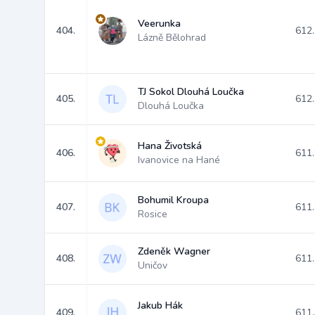
Veerunka
404.
612
Lázně Bělohrad
TJ Sokol Dlouhá Loučka
405.
612
Dlouhá Loučka
Hana Životská
406.
611
Ivanovice na Hané
Bohumil Kroupa
407.
611
Rosice
Zdeněk Wagner
408.
611
Uničov
Jakub Hák
409.
611