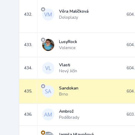
Věra Malíčková
432.
604
Doloplazy
LusyRock
433.
604
Volenice
Vlasti
434.
604
Nový Jičín
Sandokan
435.
604
Brno
Ambrož
436.
603
Poděbrady
Jarmila Hlavoňová