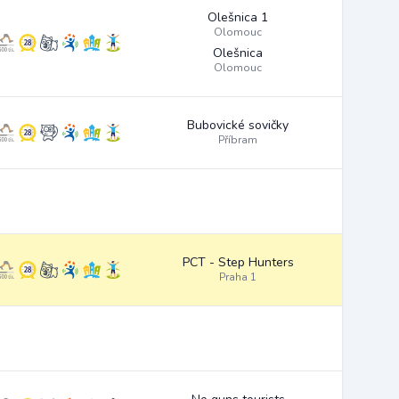
Olešnica 1
Olomouc
Olešnica
Olomouc
Bubovické sovičky
Příbram
PCT - Step Hunters
Praha 1