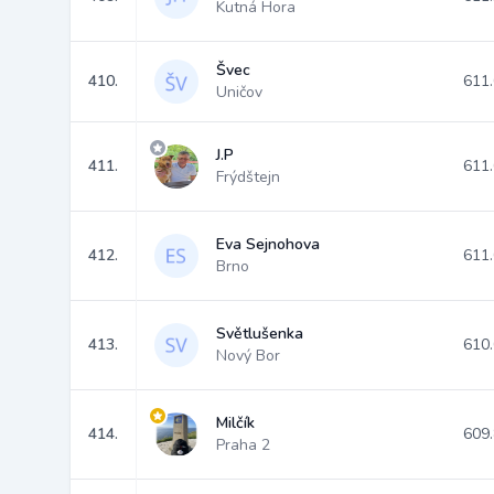
Kutná Hora
Švec
410.
611
Uničov
J.P
411.
611
Frýdštejn
Eva Sejnohova
412.
611
Brno
Světlušenka
413.
610
Nový Bor
Milčík
414.
609
Praha 2