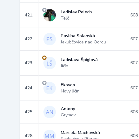
Ladislav Pelech
421.
608
Telč
Pavlína Solanská
422.
607
Jakubčovice nad Odrou
Ladislava Špíglová
423.
607
Jičín
Ekovop
424.
607
Nový Jičín
Antony
425.
606
Grymov
Marcela Machovská
426.
606
Pavlovice u Přerova