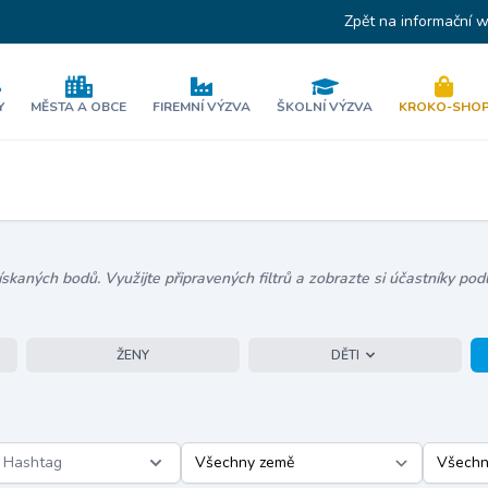
Zpět na informační 
Y
MĚSTA A OBCE
FIREMNÍ VÝZVA
ŠKOLNÍ VÝZVA
KROKO-SHO
kaných bodů. Využijte připravených filtrů a zobrazte si účastníky podl
ŽENY
DĚTI
Hashtag