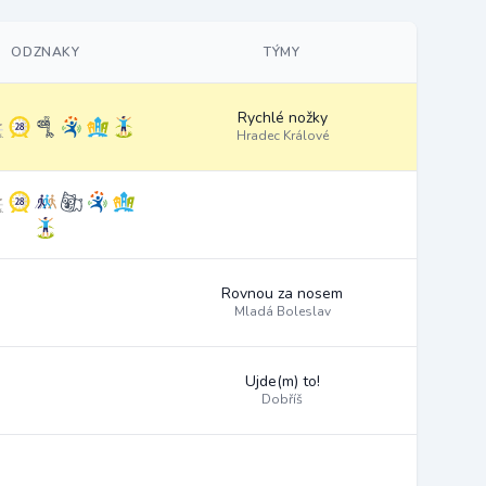
ODZNAKY
TÝMY
Rychlé nožky
Hradec Králové
Rovnou za nosem
Mladá Boleslav
Ujde(m) to!
Dobříš