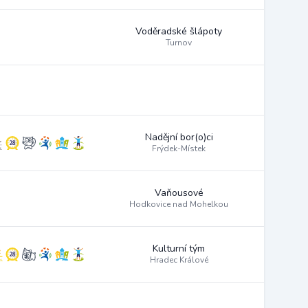
Voděradské šlápoty
Turnov
Nadějní bor(o)ci
Frýdek-Místek
Vaňousové
Hodkovice nad Mohelkou
Kulturní tým
Hradec Králové