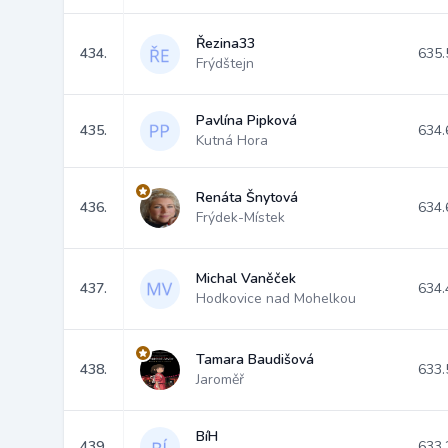
Řezina33
434.
635.
Frýdštejn
Pavlína Pipková
435.
634.
Kutná Hora
Renáta Šnytová
436.
634.
Frýdek-Místek
Michal Vaněček
437.
634.
Hodkovice nad Mohelkou
Tamara Baudišová
438.
633.
Jaroměř
BíH
439.
633.