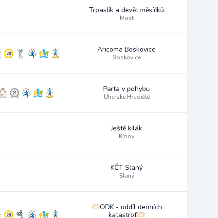
Trpaslík a devět měsíčků
Most
Aricoma Boskovice
Boskovice
Parta v pohybu
Uherské Hradiště
Ještě kilák
Krnov
KČT Slaný
Slaný
🫶🏻ODK - oddíl denních
katastrof🫶🏻