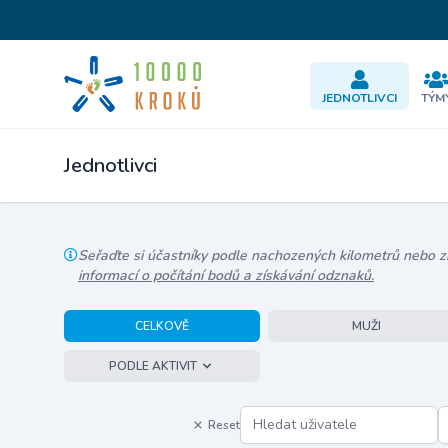
JEDNOTLIVCI
TÝM
Jednotlivci
Seřaďte si účastníky podle nachozených kilometrů nebo zís
informací o počítání bodů a získávání odznaků.
CELKOVĚ
MUŽI
PODLE AKTIVIT
Reset