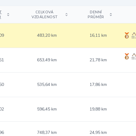
T
CELKOVÁ
DENNÍ
Ů
VZDÁLENOST
PRŮMĚR
09
483,20 km
16,11 km
51
653,49 km
21,78 km
50
535,64 km
17,86 km
02
596,45 km
19,88 km
96
748,37 km
24,95 km