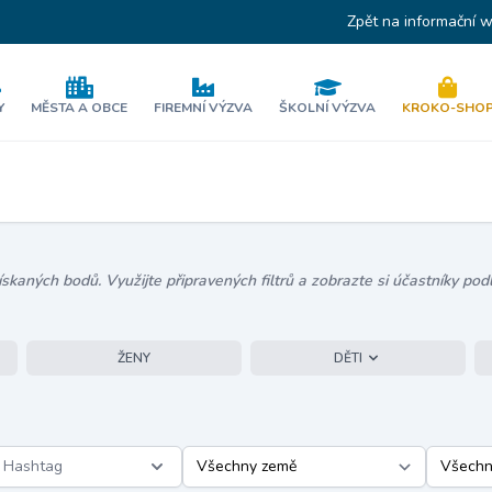
Zpět na informační 
Y
MĚSTA A OBCE
FIREMNÍ VÝZVA
ŠKOLNÍ VÝZVA
KROKO-SHO
kaných bodů. Využijte připravených filtrů a zobrazte si účastníky podl
ŽENY
DĚTI
Hashtag