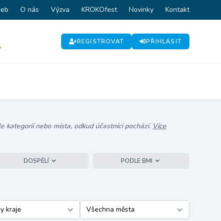
web
O nás
Výzva
KROKOfest
Novinky
Kontakt
REGISTROVAT
PŘIHLÁSIT
P
e kategorií nebo místa, odkud účastníci pochází.
Více
DOSPĚLÍ
PODLE BMI