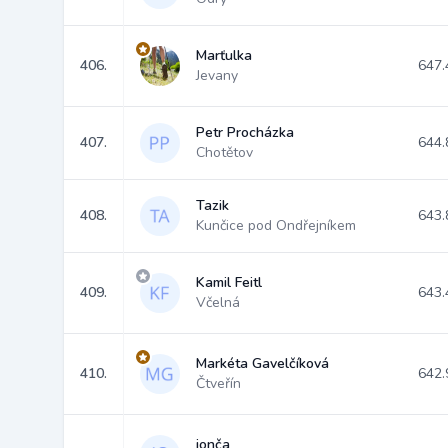
Marťulka
406.
647.
Jevany
Petr Procházka
407.
644.
Chotětov
Tazik
408.
643.
Kunčice pod Ondřejníkem
Kamil Feitl
409.
643.
Včelná
Markéta Gavelčíková
410.
642.
Čtveřín
jonča