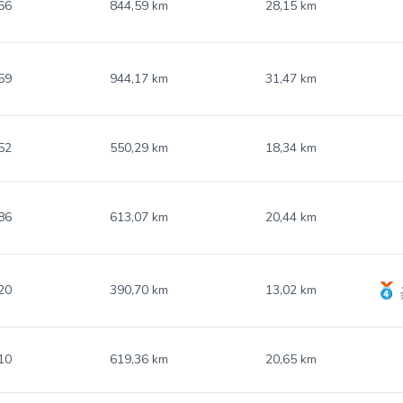
66
844,59 km
28,15 km
59
944,17 km
31,47 km
52
550,29 km
18,34 km
86
613,07 km
20,44 km
20
390,70 km
13,02 km
10
619,36 km
20,65 km