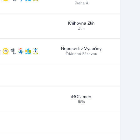
Praha 4
Knihovna Zlín
Zlín
Neposedi z Vysočiny
Žďár nad Sázavou
iRON men
Jičín