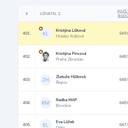
POČE
#
UŽIVATEL
BOD
Kristýna Lišková
401.
649.
Hradec Králové
Kristýna Pincová
402.
648.
Praha Zbraslav
Zlatuše Hůlková
403.
648.
Řepov
Radka MAP
404.
648.
Borotice
Eva Lůžek
405.
647.
Odry