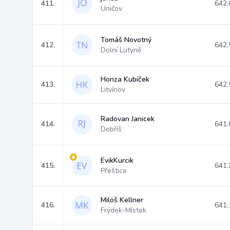
411.
642.
Uničov
Tomáš Novotný
412.
642.
Dolní Lutyně
Honza Kubíček
413.
642.
Litvínov
Radovan Janicek
414.
641.
Dobříš
EvikKurcik
415.
641.
Přeštice
Miloš Kellner
416.
641.
Frýdek-Místek