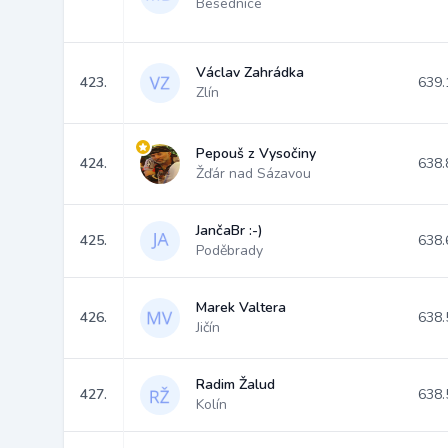
Besednice
Václav Zahrádka
423.
639.
Zlín
Pepouš z Vysočiny
424.
638.
Žďár nad Sázavou
JančaBr :-)
425.
638.
Poděbrady
Marek Valtera
426.
638.
Jičín
Radim Žalud
427.
638.
Kolín