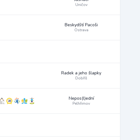
Uničov
Beskydští Pacoši
Ostrava
Radek a jeho šlapky
Dobříš
Nepos(l)ední
Pelhřimov