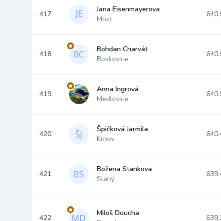
Jana Eisenmayerova
417.
640.
Most
Bohdan Charvát
418.
640.
Boskovice
Anna Ingrová
419.
640.
Medlovice
Špičková Jarmila
420.
640.
Krnov
Božena Stankova
421.
639.
Slaný
Miloš Doucha
422.
639.