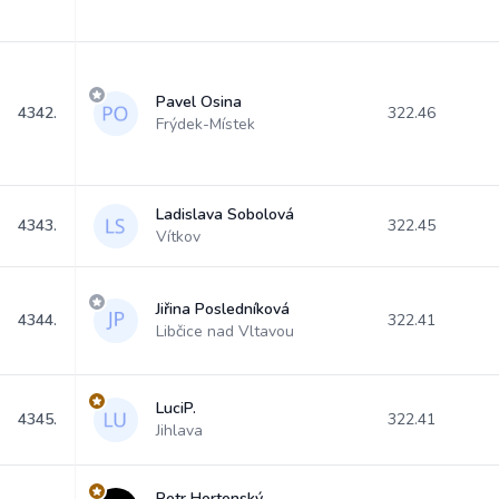
Pavel Osina
4342.
322.46
Frýdek-Místek
Ladislava Sobolová
4343.
322.45
Vítkov
Jiřina Posledníková
4344.
322.41
Libčice nad Vltavou
LuciP.
4345.
322.41
Jihlava
Petr Hortenský