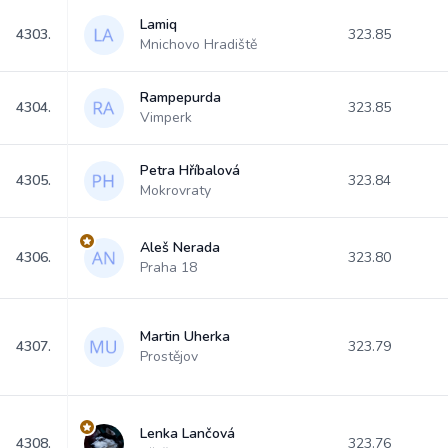
Lamiq
4303.
323.85
Mnichovo Hradiště
Rampepurda
4304.
323.85
Vimperk
Petra Hříbalová
4305.
323.84
Mokrovraty
Aleš Nerada
4306.
323.80
Praha 18
Martin Uherka
4307.
323.79
Prostějov
Lenka Lančová
4308.
323.76