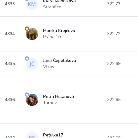
Klara Mandikova
4333.
322.73
Strančice
Monika Krejčová
4334.
322.72
Praha 10
Jana Čepeláková
4335.
322.69
Vlkov
Petra Holanová
4336.
322.65
Turnov
Peťulka17