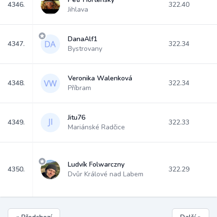
4346.
322.40
Jihlava
DanaAlf1
4347.
322.34
Bystrovany
Veronika Walenková
4348.
322.34
Příbram
Jitu76
4349.
322.33
Mariánské Radčice
Ludvík Folwarczny
4350.
322.29
Dvůr Králové nad Labem