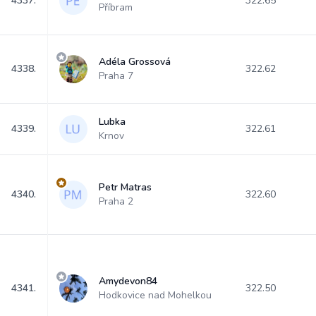
4337.
322.65
Příbram
Adéla Grossová
4338.
322.62
Praha 7
Lubka
4339.
322.61
Krnov
Petr Matras
4340.
322.60
Praha 2
Amydevon84
4341.
322.50
Hodkovice nad Mohelkou