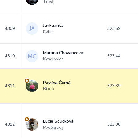
Třešť
Jankaanka
4309.
323.69
Kolín
Martina Chovancova
4310.
323.44
Kyselovice
Pavlína Černá
4311.
323.39
Bílina
Lucie Součková
4312.
323.38
Poděbrady