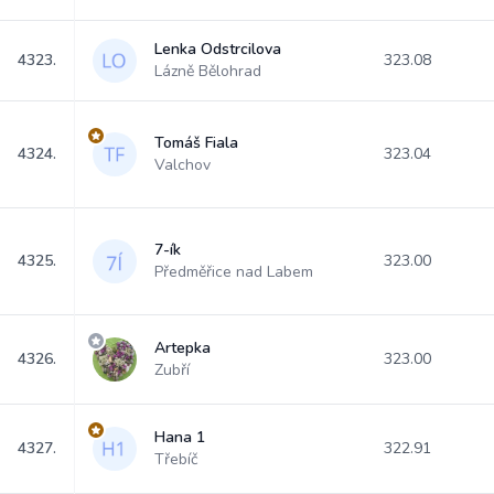
Lenka Odstrcilova
4323.
323.08
Lázně Bělohrad
Tomáš Fiala
4324.
323.04
Valchov
7-ík
4325.
323.00
Předměřice nad Labem
Artepka
4326.
323.00
Zubří
Hana 1
4327.
322.91
Třebíč