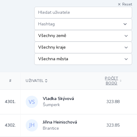
Reset
Hashtag
POČET
#
UŽIVATEL
BODŮ
Vlaďka Skývová
4301.
323.88
Šumperk
Jiřina Heinischová
4302.
323.85
Brantice