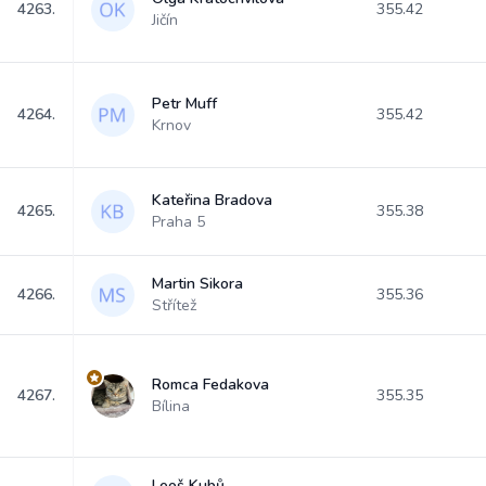
4263.
355.42
Jičín
Petr Muff
4264.
355.42
Krnov
Kateřina Bradova
4265.
355.38
Praha 5
Martin Sikora
4266.
355.36
Střítež
Romca Fedakova
4267.
355.35
Bílina
Leoš Kubů