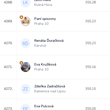
4268.
355.28
Kutná Hora
Paní spisovny
4269.
355.23
Praha 10
Renáta Ďuračková
4270.
355.23
Karviná
Eva Kružíková
4271.
355.16
Praha 10
Zdeňka Zadražilová
4272.
355.15
Kamenice nad Lipou
Eva Pulcová
4273.
355.05