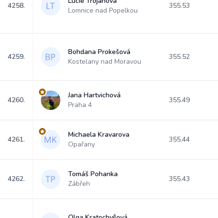
Lucie Trojanová
4258.
355.53
Lomnice nad Popelkou
Bohdana Prokešová
4259.
355.52
Kostelany nad Moravou
Jana Hartvichová
4260.
355.49
Praha 4
Michaela Kravarova
4261.
355.44
Opařany
Tomáš Pohanka
4262.
355.43
Zábřeh
Olga Kratochvílová