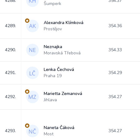
4288.
354.37
Šumperk
Alexandra Klímková
4289.
354.36
Prostějov
Neznajka
4290.
354.33
Moravská Třebová
Lenka Čechová
4291.
354.29
Praha 19
Marietta Zemanová
4292.
354.27
Jihlava
Naneta Čáková
4293.
354.27
Most