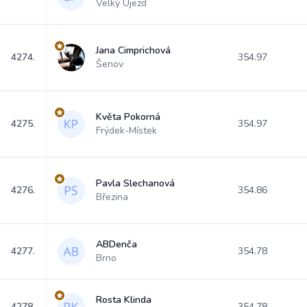
Velký Újezd
Jana Cimprichová
4274.
354.97
Šenov
Květa Pokorná
4275.
354.97
Frýdek-Místek
Pavla Slechanová
4276.
354.86
Březina
ABDenča
4277.
354.78
Brno
Rosta Klinda
4278.
354.78