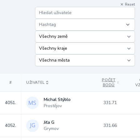
Reset
Hashtag
POČET
#
UŽIVATEL
BODŮ
V
Michal Stýblo
4051.
331.71
Prostějov
Jiťa G
4052.
331.66
Grymov