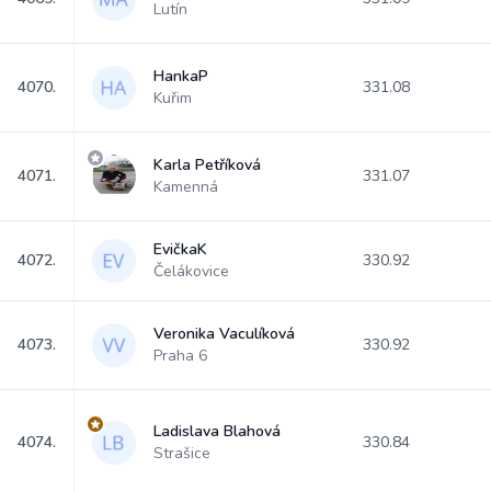
Lutín
HankaP
4070.
331.08
Kuřim
Karla Petříková
4071.
331.07
Kamenná
EvičkaK
4072.
330.92
Čelákovice
Veronika Vaculíková
4073.
330.92
Praha 6
Ladislava Blahová
4074.
330.84
Strašice