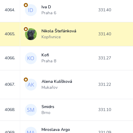
Iva D
4064.
331.40
Praha 6
Nikola Štefánková
4065.
331.40
Kopřivnice
Kofi
4066.
331.27
Praha 8
Alena Kulíšková
4067.
331.22
Mukařov
Smidrs
4068.
331.10
Brno
Miroslava Argo
4069.
331.09