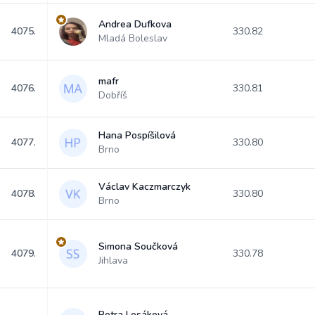
Andrea Dufkova
4075.
330.82
Mladá Boleslav
mafr
4076.
330.81
Dobříš
Hana Pospíšilová
4077.
330.80
Brno
Václav Kaczmarczyk
4078.
330.80
Brno
Simona Součková
4079.
330.78
Jihlava
Petra Lesáková