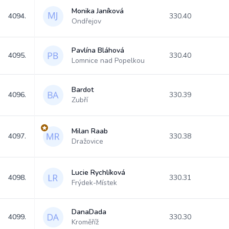
Monika Janíková
4094.
330.40
Ondřejov
Pavlína Bláhová
4095.
330.40
Lomnice nad Popelkou
Bardot
4096.
330.39
Zubří
Milan Raab
4097.
330.38
Dražovice
Lucie Rychlíková
4098.
330.31
Frýdek-Místek
DanaDada
4099.
330.30
Kroměříž