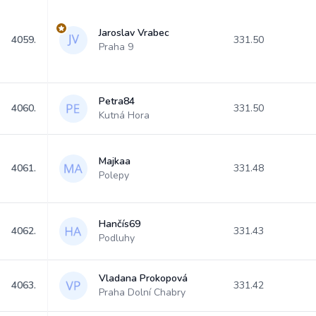
Jaroslav Vrabec
4059.
331.50
Praha 9
Petra84
4060.
331.50
Kutná Hora
Majkaa
4061.
331.48
Polepy
Hančís69
4062.
331.43
Podluhy
Vladana Prokopová
4063.
331.42
Praha Dolní Chabry