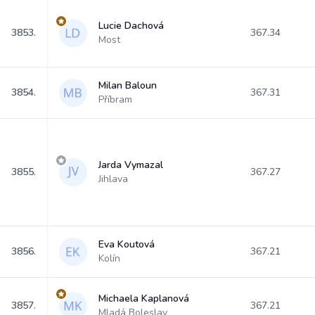
Lucie Dachová
3853.
367.34
Most
Milan Baloun
3854.
367.31
Příbram
Jarda Vymazal
3855.
367.27
Jihlava
Eva Koutová
3856.
367.21
Kolín
Michaela Kaplanová
3857.
367.21
Mladá Boleslav