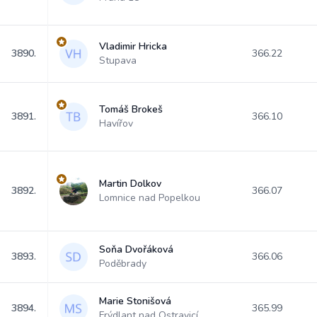
Vladimir Hricka
3890.
366.22
Stupava
Tomáš Brokeš
3891.
366.10
Havířov
Martin Dolkov
3892.
366.07
Lomnice nad Popelkou
Soňa Dvořáková
3893.
366.06
Poděbrady
Marie Stonišová
3894.
365.99
Frýdlant nad Ostravicí