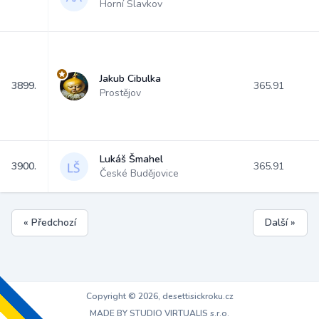
Horní Slavkov
Jakub Cibulka
3899.
365.91
Prostějov
Lukáš Šmahel
3900.
365.91
České Budějovice
« Předchozí
Další »
Copyright © 2026, desettisickroku.cz
MADE BY STUDIO VIRTUALIS s.r.o.