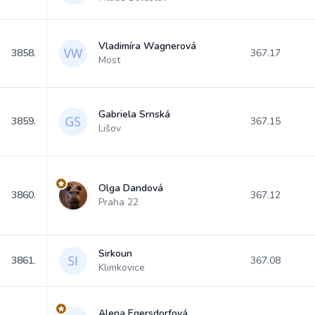
Vladimíra Wagnerová
3858.
367.17
Most
Gabriela Srnská
3859.
367.15
Lišov
Olga Dandová
3860.
367.12
Praha 22
Sirkoun
3861.
367.08
Klimkovice
Alena Egersdorfová