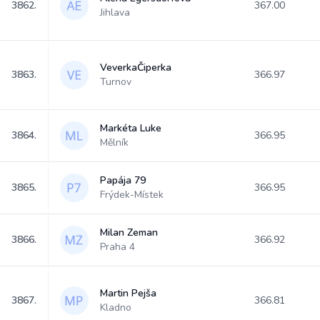
3862.
367.00
Jihlava
VeverkaČiperka
3863.
366.97
Turnov
Markéta Luke
3864.
366.95
Mělník
Papája 79
3865.
366.95
Frýdek-Místek
Milan Zeman
3866.
366.92
Praha 4
Martin Pejša
3867.
366.81
Kladno