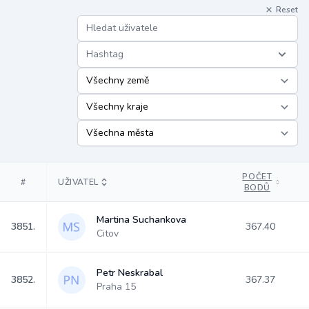
Reset
Hashtag
POČET
#
UŽIVATEL
BODŮ
Martina Suchankova
3851.
367.40
Citov
Petr Neskrabal
3852.
367.37
Praha 15