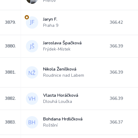
Přerov
Jaryn F.
3879.
366.42
Praha 9
Jaroslava Špačková
3880.
366.39
Frýdek-Místek
Nikola Ženíšková
3881.
366.39
Roudnice nad Labem
Vlasta Horáčková
3882.
366.39
Dlouhá Loučka
Bohdana Hrdličková
3883.
366.37
Roštění