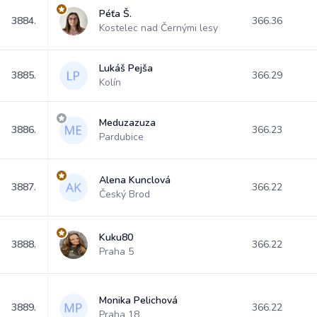
Péťa Š.
3884.
366.36
Kostelec nad Černými lesy
Lukáš Pejša
3885.
366.29
Kolín
Meduzazuza
3886.
366.23
Pardubice
Alena Kunclová
3887.
366.22
Český Brod
Kuku80
3888.
366.22
Praha 5
Monika Pelichová
3889.
366.22
Praha 18