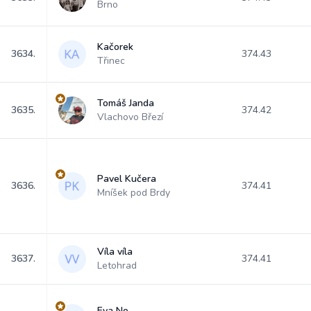
Brno
Kačorek
3634.
374.43
Třinec
Tomáš Janda
3635.
374.42
Vlachovo Březí
Pavel Kučera
3636.
374.41
Mníšek pod Brdy
Víla víla
3637.
374.41
Letohrad
Eva No