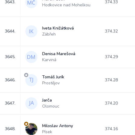
3643.
374.33
Hodkovice nad Mohelkou
Iveta Knižátková
3644.
374.32
Zábřeh
Denisa Marešová
3645.
374.29
Karviná
Tomáš Jurík
3646.
374.28
Prostějov
Jarča
3647.
374.20
Olomouc
Miloslav Antony
3648.
374.16
Písek