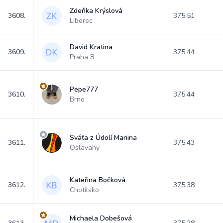
Zdeňka Krýslová
3608.
375.51
Liberec
David Kratina
3609.
375.44
Praha 8
Pepe777
3610.
375.44
Brno
Sváťa z Údolí Mariina
3611.
375.43
Oslavany
Kateřina Bočková
3612.
375.38
Chotilsko
Michaela Dobešová