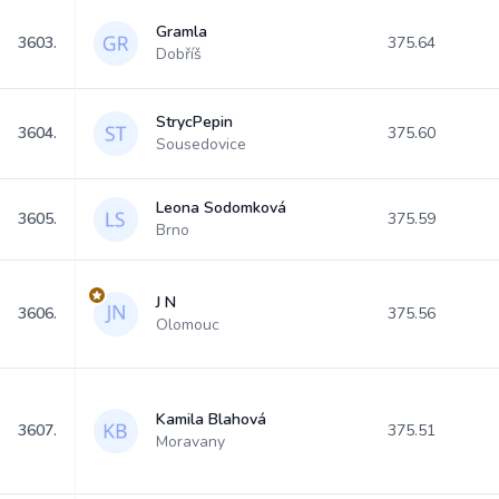
Gramla
3603.
375.64
Dobříš
StrycPepin
3604.
375.60
Sousedovice
Leona Sodomková
3605.
375.59
Brno
J N
3606.
375.56
Olomouc
Kamila Blahová
3607.
375.51
Moravany