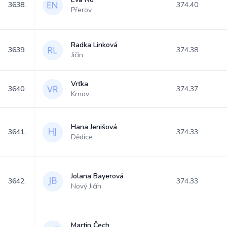
3638.
374.40
Přerov
Radka Linková
3639.
374.38
Jičín
Vrťka
3640.
374.37
Krnov
Hana Jenišová
3641.
374.33
Dědice
Jolana Bayerová
3642.
374.33
Nový Jičín
Martin Čech