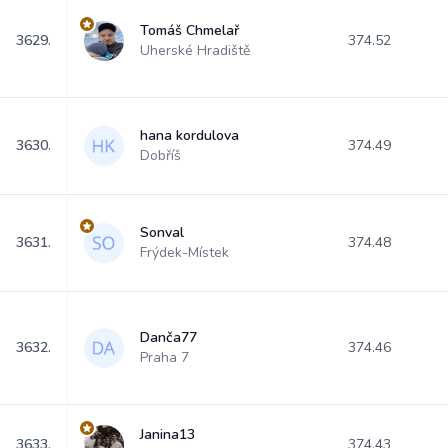
Tomáš Chmelař
3629.
374.52
Uherské Hradiště
hana kordulova
3630.
374.49
Dobříš
Sonval
3631.
374.48
Frýdek-Místek
Danča77
3632.
374.46
Praha 7
Janina13
3633.
374.43