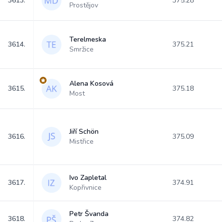
3613.
375.28
Prostějov
Terelmeska
3614.
375.21
Smržice
Alena Kosová
3615.
375.18
Most
Jiří Schön
3616.
375.09
Mistřice
Ivo Zapletal
3617.
374.91
Kopřivnice
Petr Švanda
3618.
374.82