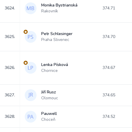
Monika Bystrianská
3624.
374.71
Rakovník
Petr Schlesinger
3625.
374.70
Praha Slivenec
Lenka Písková
3626.
374.67
Chornice
Jiří Rusz
3627.
374.65
Olomouc
Pauwell
3628.
374.52
Choceň