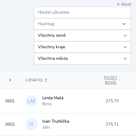
Reset
Hashtag
POČET
#
UŽIVATEL
BODŮ
Linda Malá
3601.
375.73
Brno
Ivan Truhlička
3602.
375.71
Jičín