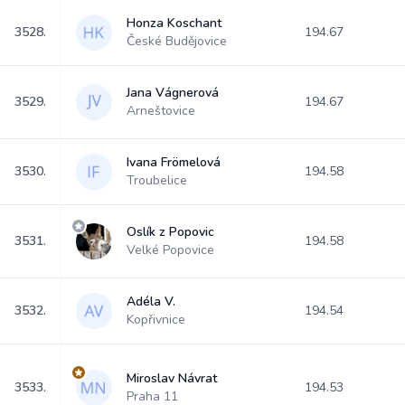
Honza Koschant
3528.
194.67
České Budějovice
Jana Vágnerová
3529.
194.67
Arneštovice
Ivana Frömelová
3530.
194.58
Troubelice
Oslík z Popovic
3531.
194.58
Velké Popovice
Adéla V.
3532.
194.54
Kopřivnice
Miroslav Návrat
3533.
194.53
Praha 11