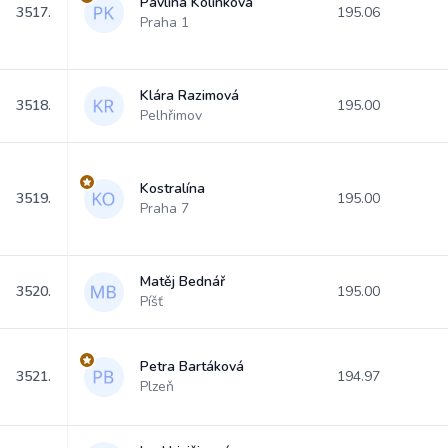
Pavlína Kolínková
3517.
195.06
Praha 1
Klára Razimová
3518.
195.00
Pelhřimov
Kostralína
3519.
195.00
Praha 7
Matěj Bednář
3520.
195.00
Píšť
Petra Bartáková
3521.
194.97
Plzeň