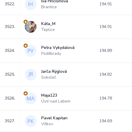
Iva Hricišinová
3522.
194.91
Brantice
Káťa_M
3523.
194.91
Teplice
Petra Vykydalová
3524.
194.89
Poděbrady
Jarča Rýglová
3525.
194.82
Sokoleč
Maja123
3526.
194.78
Ústí nad Labem
Pavel Kapitan
3527.
194.69
Vítkov