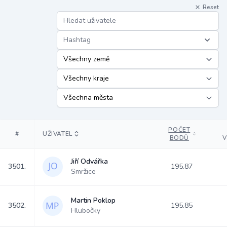
Reset
Hashtag
POČET
#
UŽIVATEL
BODŮ
V
Jiří Odvářka
3501.
195.87
Smržice
Martin Poklop
3502.
195.85
Hlubočky