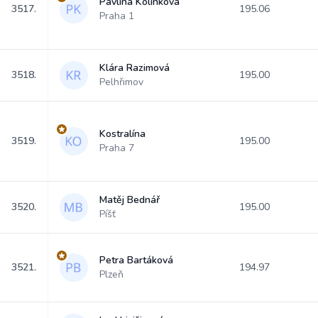
Pavlína Kolínková
3517.
195.06
Praha 1
Klára Razimová
3518.
195.00
Pelhřimov
Kostralína
3519.
195.00
Praha 7
Matěj Bednář
3520.
195.00
Píšť
Petra Bartáková
3521.
194.97
Plzeň