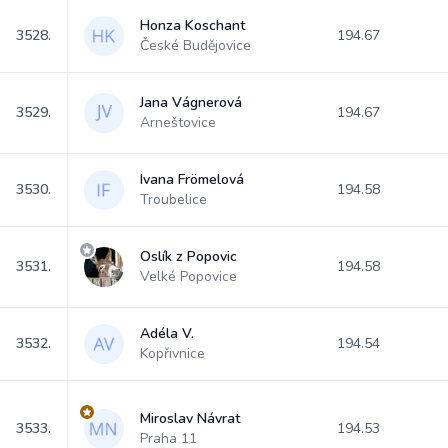
Honza Koschant
3528.
194.67
České Budějovice
Jana Vágnerová
3529.
194.67
Arneštovice
Ivana Frömelová
3530.
194.58
Troubelice
Oslík z Popovic
3531.
194.58
Velké Popovice
Adéla V.
3532.
194.54
Kopřivnice
Miroslav Návrat
3533.
194.53
Praha 11