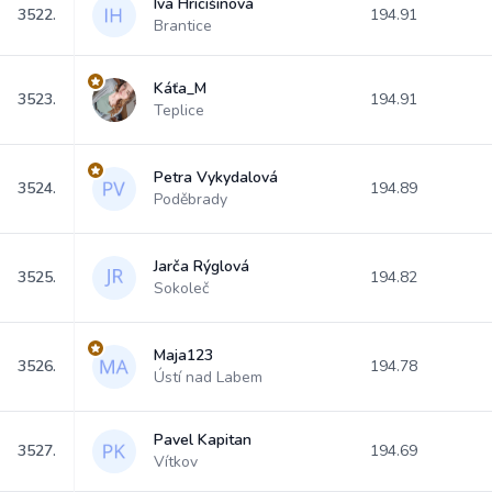
Iva Hricišinová
3522.
194.91
Brantice
Káťa_M
3523.
194.91
Teplice
Petra Vykydalová
3524.
194.89
Poděbrady
Jarča Rýglová
3525.
194.82
Sokoleč
Maja123
3526.
194.78
Ústí nad Labem
Pavel Kapitan
3527.
194.69
Vítkov