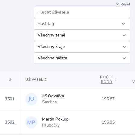
Reset
Hashtag
POČET
#
UŽIVATEL
BODŮ
V
Jiří Odvářka
3501.
195.87
Smržice
Martin Poklop
3502.
195.85
Hlubočky