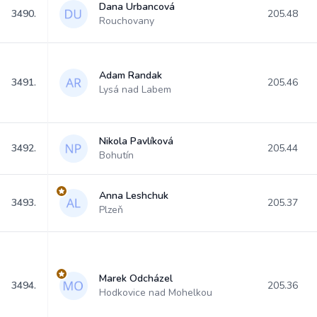
Dana Urbancová
3490.
205.48
Rouchovany
Adam Randak
3491.
205.46
Lysá nad Labem
Nikola Pavlíková
3492.
205.44
Bohutín
Anna Leshchuk
3493.
205.37
Plzeň
Marek Odcházel
3494.
205.36
Hodkovice nad Mohelkou