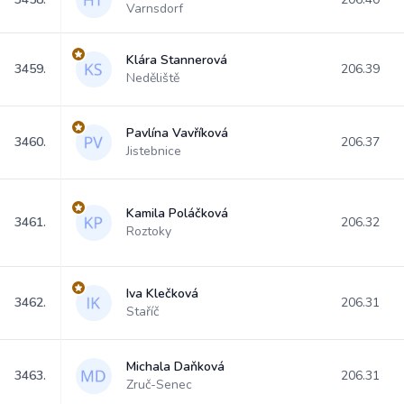
Varnsdorf
Klára Stannerová
3459.
206.39
Neděliště
Pavlína Vavříková
3460.
206.37
Jistebnice
Kamila Poláčková
3461.
206.32
Roztoky
Iva Klečková
3462.
206.31
Staříč
Michala Daňková
3463.
206.31
Zruč-Senec