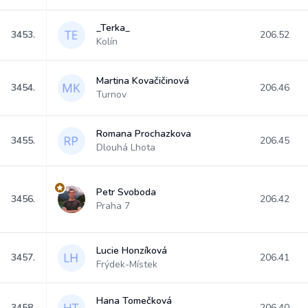
_Terka_
3453.
206.52
Kolín
Martina Kovačičinová
3454.
206.46
Turnov
Romana Prochazkova
3455.
206.45
Dlouhá Lhota
Petr Svoboda
3456.
206.42
Praha 7
Lucie Honzíková
3457.
206.41
Frýdek-Místek
Hana Tomečková
3458.
206.40