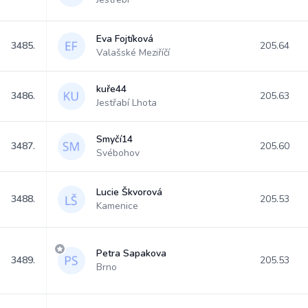
Eva Fojtíková
3485.
205.64
Valašské Meziříčí
kuře44
3486.
205.63
Jestřabí Lhota
Smyčí14
3487.
205.60
Svébohov
Lucie Škvorová
3488.
205.53
Kamenice
Petra Sapakova
3489.
205.53
Brno