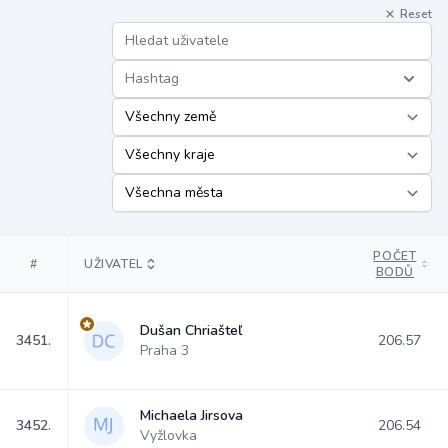
Reset
Hashtag
POČET
#
UŽIVATEL
BODŮ
Dušan Chriašteľ
3451.
206.57
Praha 3
Michaela Jirsova
3452.
206.54
Vyžlovka