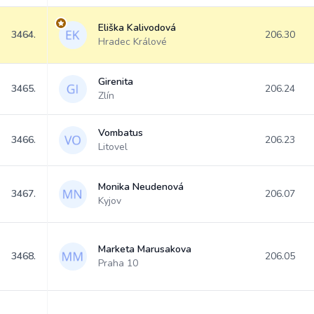
Eliška Kalivodová
3464.
206.30
Hradec Králové
Girenita
3465.
206.24
Zlín
Vombatus
3466.
206.23
Litovel
Monika Neudenová
3467.
206.07
Kyjov
Marketa Marusakova
3468.
206.05
Praha 10