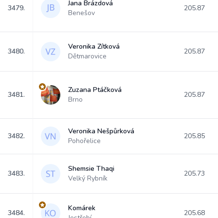
Jana Brázdová
3479.
205.87
Benešov
Veronika Zítková
3480.
205.87
Dětmarovice
Zuzana Ptáčková
3481.
205.87
Brno
Veronika Nešpůrková
3482.
205.85
Pohořelice
Shemsie Thaqi
3483.
205.73
Velký Rybník
Komárek
3484.
205.68
Jestřebí