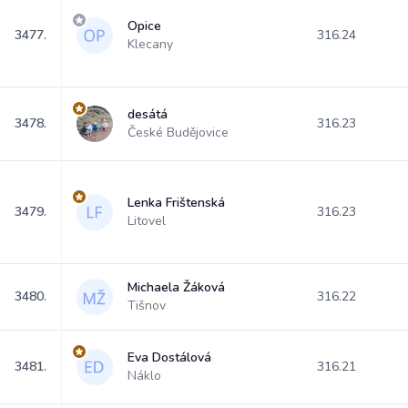
Opice
3477.
316.24
Klecany
desátá
3478.
316.23
České Budějovice
Lenka Frištenská
3479.
316.23
Litovel
Michaela Žáková
3480.
316.22
Tišnov
Eva Dostálová
3481.
316.21
Náklo