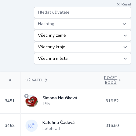
Reset
Hashtag
POČET
#
UŽIVATEL
BODŮ
Simona Houšková
3451.
316.82
Jičín
Kateřina Čadová
3452.
316.80
Letohrad