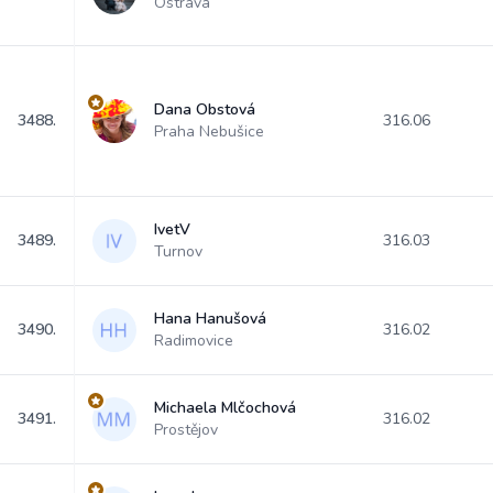
Ostrava
Dana Obstová
3488.
316.06
Praha Nebušice
IvetV
3489.
316.03
Turnov
Hana Hanušová
3490.
316.02
Radimovice
Michaela Mlčochová
3491.
316.02
Prostějov