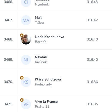
3466.
316.43
Nymburk
MaN
3467.
316.42
Tábor
Naďa Kosobudova
3468.
316.40
Borotín
NikolaK
3469.
316.40
Javůrek
Klára Schulzová
3470.
316.36
Poděbrady
Vive la France
3471.
316.35
Praha 11