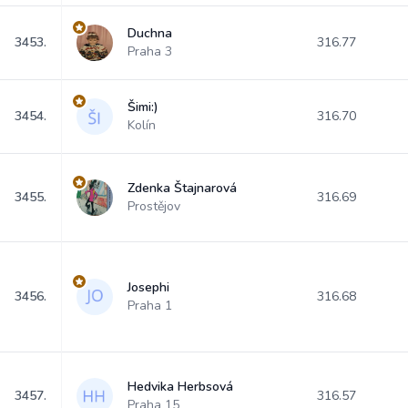
Duchna
3453.
316.77
Praha 3
Šimi:)
3454.
316.70
Kolín
Zdenka Štajnarová
3455.
316.69
Prostějov
Josephi
3456.
316.68
Praha 1
Hedvika Herbsová
3457.
316.57
Praha 15