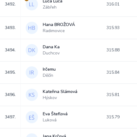
Luca Luca
3492.
316.01
Zábřeh
Hana BROŽOVÁ
3493.
315.93
Radimovice
Dana Ka
3494.
315.88
Duchcov
Irčemu
3495.
315.84
Děčín
Kateřina Slámová
3496.
315.81
Hýskov
Eva Šteflová
3497.
315.79
Luková
Jana Krčová