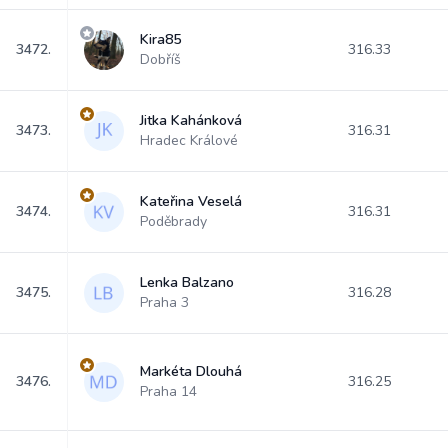
Kira85
3472.
316.33
Dobříš
Jitka Kahánková
3473.
316.31
Hradec Králové
Kateřina Veselá
3474.
316.31
Poděbrady
Lenka Balzano
3475.
316.28
Praha 3
Markéta Dlouhá
3476.
316.25
Praha 14