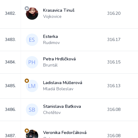
Krasavica Tinuš
3482.
316.20
Vojkovice
Esterka
3483.
316.17
Rudimov
Petra Hrdličková
3484.
316.15
Bruntál
Ladislava Müllerová
3485.
316.13
Mladá Boleslav
Stanislava Baťkova
3486.
316.08
Chotětov
Veronika Fedorčáková
3487.
316.08