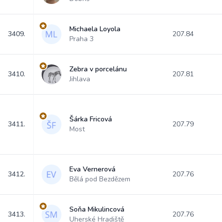
Michaela Loyola
3409.
207.84
Praha 3
Zebra v porcelánu
3410.
207.81
Jihlava
Šárka Fricová
3411.
207.79
Most
Eva Vernerová
3412.
207.76
Bělá pod Bezdězem
Soňa Mikulincová
3413.
207.76
Uherské Hradiště