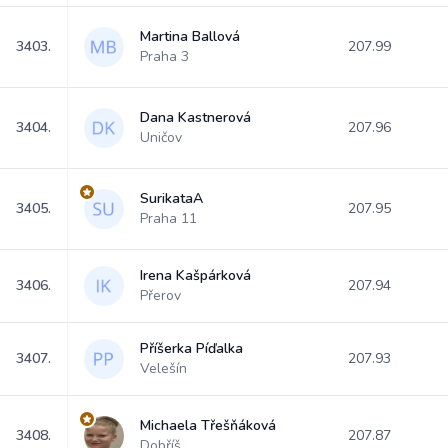
Martina Ballová
3403.
207.99
Praha 3
Dana Kastnerová
3404.
207.96
Uničov
SurikataA
3405.
207.95
Praha 11
Irena Kašpárková
3406.
207.94
Přerov
Příšerka Píďalka
3407.
207.93
Velešín
Michaela Třešňáková
3408.
207.87
Dobříš