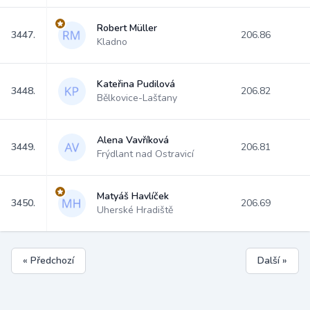
Robert Müller
3447.
206.86
Kladno
Kateřina Pudilová
3448.
206.82
Bělkovice-Lašťany
Alena Vavříková
3449.
206.81
Frýdlant nad Ostravicí
Matyáš Havlíček
3450.
206.69
Uherské Hradiště
« Předchozí
Další »