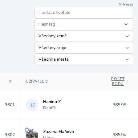
Reset
Hashtag
POČET
#
UŽIVATEL
BODŮ
Hanina Z.
3301.
385.95
Dobříš
Zuzana Haňová
3302.
385.94
Most