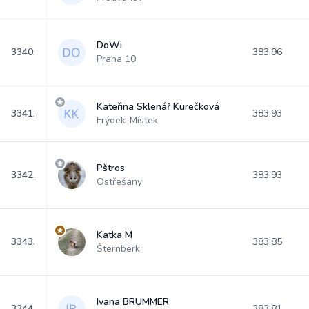
DoWi
3340.
383.96
Praha 10
Kateřina Sklenář Kurečková
3341.
383.93
Frýdek-Místek
Pštros
3342.
383.93
Ostřešany
Katka M
3343.
383.85
Šternberk
Ivana BRUMMER
3344.
383.81