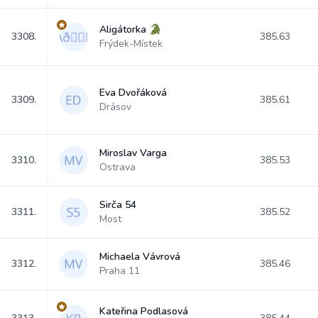
Aligátorka 🐊
3308.
385.63
Frýdek-Místek
Eva Dvořáková
3309.
385.61
Drásov
Miroslav Varga
3310.
385.53
Ostrava
Sirča 54
3311.
385.52
Most
Michaela Vávrová
3312.
385.46
Praha 11
Kateřina Podlasová