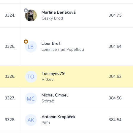
Martina Benáková
3324.
384.75
Český Brod
Libor Brož
3325.
384.64
Lomnice nad Popelkou
Tommyno79
3326.
384.62
Vítkov
Michal Čimpel
3327.
384.56
Střítež
Antonín Kropáček
3328.
384.54
Pičín