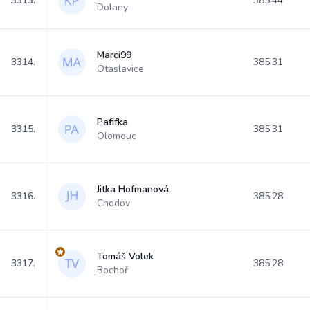
3313.
385.44
Dolany
Marci99
3314.
385.31
Otaslavice
Pafifka
3315.
385.31
Olomouc
Jitka Hofmanová
3316.
385.28
Chodov
Tomáš Volek
3317.
385.28
Bochoř