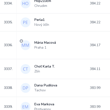
Hop210cm
3334.
384.22
Chrudim
Perla1
3335.
384.22
Nový Jičín
Mária Macová
3336.
384.17
Praha 1
Choť Karla T.
3337.
384.11
Zlín
Dana Pudilova
3338.
383.99
Tachov
Eva Markova
3339.
383.99
Protivanov